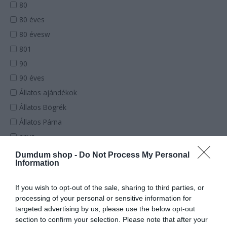
80
80 éves
80 évesw
801
90
90 éves
Állatos ajándékok
Állatos Bögrék
Állatos Párna
anya
Anyának párna
Dumdum shop -
Do Not Process My Personal
Information
Anyának póló
apa
If you wish to opt-out of the sale, sharing to third parties, or
Apának párna
processing of your personal or sensitive information for
targeted advertising by us, please use the below opt-out
Apának póló
section to confirm your selection. Please note that after your
Baba - Body Rugdalózó