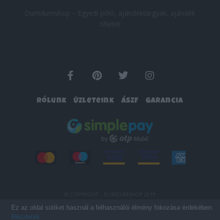
Dumdumshop – Egyedi póló, ajándéktárgyak, ajándék
ötletek
F
P
T
I
a
i
w
n
c
n
i
s
Rólunk
Üzleteink
ÁSZF
Garancia
e
t
t
t
b
e
t
a
o
r
e
g
o
e
r
r
k
s
a
-
t
m
f
© COPYRIGHT – DUMDUMSHOP 2019
Ez az oldal sütiket használ a felhasználói élmény fokozása érdekében.
Részletek