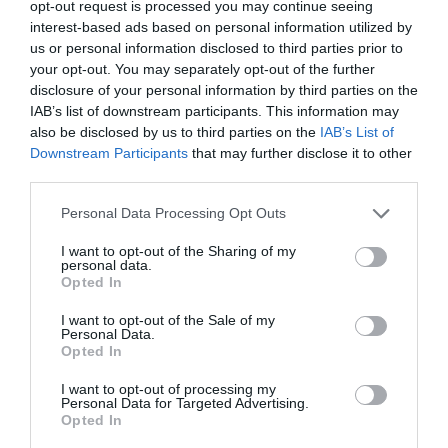
opt-out request is processed you may continue seeing
barát
interest-based ads based on personal information utilized by
us or personal information disclosed to third parties prior to
barátnő
your opt-out. You may separately opt-out of the further
Barátnőnek párna
disclosure of your personal information by third parties on the
bögre
IAB’s list of downstream participants. This information may
also be disclosed by us to third parties on the
IAB’s List of
cica
Downstream Participants
that may further disclose it to other
Cicás Párna
third parties.
csaj
Please note that this website/app uses one or more Google
Personal Data Processing Opt Outs
emoji
services and may gather and store information including but
not limited to your visit or usage behaviour. You may click to
I want to opt-out of the Sharing of my
Emoji párna
personal data.
grant or deny consent to Google and its third-party tags to
Évszámos Ajándék
Opted In
use your data for below specified purposes in below Google
Évszámos Bögre
consent section.
I want to opt-out of the Sale of my
Personal Data.
Évszámos Feles pohár
Opted In
Évszámos Fürdőszoba Szőnyeg
I want to opt-out of processing my
Évszámos rendszámtábla
Personal Data for Targeted Advertising.
Opted In
Férfi