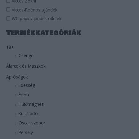
Vicces Zokni
Vicces-Poénos ajándék
WC papír ajándék ötletek
Termékkategóriák
18+
Csengő
Álarcok és Maszkok
Apróságok
Édesség
Érem
Hűtőmágnes
Kulcstartó
Oscar szobor
Persely