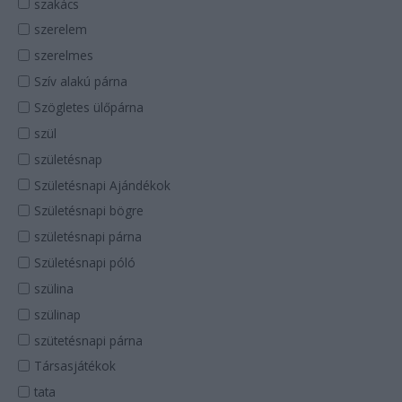
szakács
szerelem
szerelmes
Szív alakú párna
Szögletes ülőpárna
szül
születésnap
Születésnapi Ajándékok
Születésnapi bögre
születésnapi párna
Születésnapi póló
szülina
szülinap
szütetésnapi párna
Társasjátékok
tata