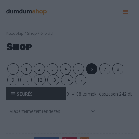
MAI
MEN
Kezdőlap
/
Shop
/ 6. oldal
Shop
←
1
2
3
4
5
6
7
8
9
…
12
13
14
→
SZŰRÉS
91–108 termék, összesen 242 db