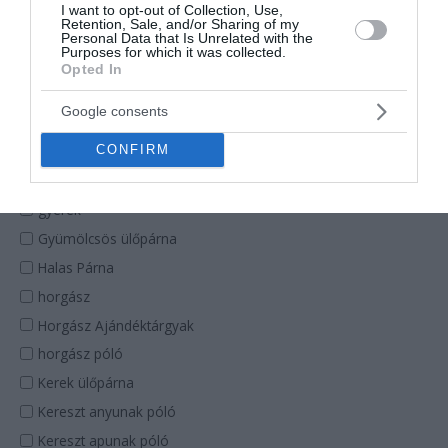
Filmek - Sorozatok póló
I want to opt-out of Collection, Use,
Retention, Sale, and/or Sharing of my
fiú
Personal Data that Is Unrelated with the
Purposes for which it was collected.
főnök
Opted In
főnöknek párna
Google consents
főnöknő
CONFIRM
főzés
Frida Kahlo szájmaszk
gyerek
Gyümölcsös ülőpárna
Halas Párna
horgász
Horgász Ajándéktárgyak
horgász póló
Kerek ülőpárna
Kereszt anyunak póló
Kereszt apunak póló