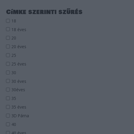
a
Címke szerinti szűrés
r
18
c
18 éves
h
20
f
20 éves
o
r
25
:
25 éves
30
30 éves
30éves
35
35 éves
3D Párna
40
40 éves