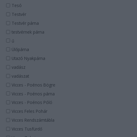
Tesó
Testvér
Testvér párna
testvérnek párna
ű
Ülőpárna
Utazó Nyakpárna
vadász
vadászat
Vicces - Poénos Bögre
Vicces - Poénos párna
Vicces - Poénos Póló
Vicces Feles Pohár
Vicces Rendszámtábla
Vicces Tusfürdő