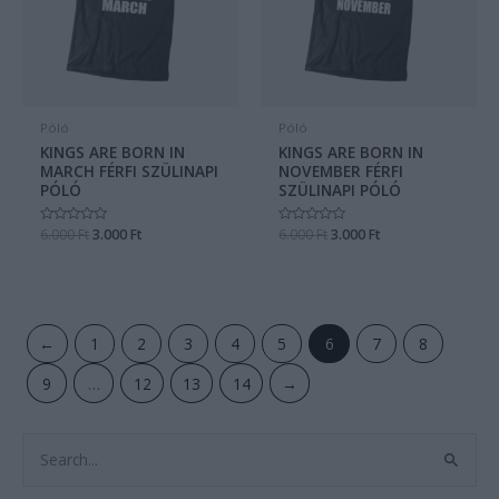
Póló
Póló
KINGS ARE BORN IN
KINGS ARE BORN IN
MARCH FÉRFI SZÜLINAPI
NOVEMBER FÉRFI
PÓLÓ
SZÜLINAPI PÓLÓ
Értékelés:
6.000
Ft
3.000
Ft
Értékelés:
6.000
Ft
3.000
Ft
0
0
/
/
5
5
←
1
2
3
4
5
6
7
8
9
…
12
13
14
→
S
e