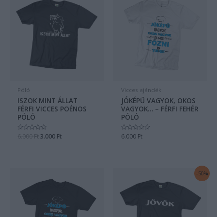
was:
is:
6.000 Ft.
3.000 Ft.
Póló
Vicces ajándék
ISZOK MINT ÁLLAT
JÓKÉPŰ VAGYOK, OKOS
FÉRFI VICCES POÉNOS
VAGYOK… – FÉRFI FEHÉR
PÓLÓ
PÓLÓ
Értékelés:
6.000
Ft
3.000
Ft
Értékelés:
6.000
Ft
0
0
/
/
5
5
Original
Current
-50%
price
price
was:
is:
6.000 Ft.
3.000 Ft.