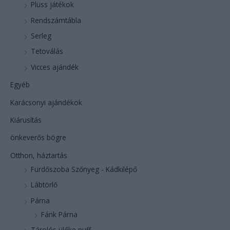
Plüss játékok
Rendszámtábla
Serleg
Tetoválás
Vicces ajándék
Egyéb
Karácsonyi ajándékok
Kiárusítás
önkeverős bögre
Otthon, háztartás
Fürdőszoba Szőnyeg - Kádkilépő
Lábtörlő
Párna
Fánk Párna
Tárolós ülőke puff