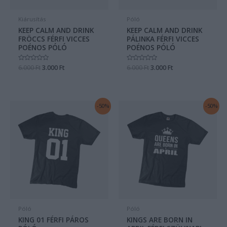
Kiárusítás
Póló
KEEP CALM AND DRINK
KEEP CALM AND DRINK
FRÖCCS FÉRFI VICCES
PÁLINKA FÉRFI VICCES
POÉNOS PÓLÓ
POÉNOS PÓLÓ
Értékelés:
6.000
Ft
3.000
Ft
Értékelés:
6.000
Ft
3.000
Ft
0
0
/
/
5
5
Original
Current
Original
Current
-50%
-50%
price
price
price
price
was:
is:
was:
is:
6.000 Ft.
3.000 Ft.
6.000 Ft.
3.000 Ft.
Póló
Póló
KING 01 FÉRFI PÁROS
KINGS ARE BORN IN