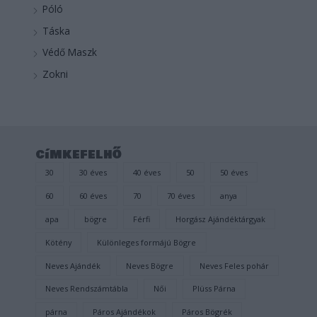
Póló
Táska
Védő Maszk
Zokni
címkefelhő
30
30 éves
40 éves
50
50 éves
60
60 éves
70
70 éves
anya
apa
bögre
Férfi
Horgász Ajándéktárgyak
Kötény
Különleges formájú Bögre
Neves Ajándék
Neves Bögre
Neves Feles pohár
Neves Rendszámtábla
Női
Plüss Párna
párna
Páros Ajándékok
Páros Bögrék