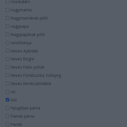
munkatárs
nagymama
Nagymamának póló
nagypapa
Nagypapának póló
nevelőanya
Neves Ajándék
Neves Bögre
Neves Feles pohár
Neves Fürdőszoba Szőnyeg
Neves Rendszámtábla
nő
Női
Nyugdíjas párna
Painak párna
Panda