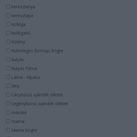
keresztanya
keresztapa
kolléga
kolléganő
Kötény
Különleges formájú Bögre
kutyás
Kutyás Párna
Láma - Alpaka
lány
Lánybúcsú ajándék ötletek
Legénybúcsú ajándék ötletek
macska
mama
Meme bögre