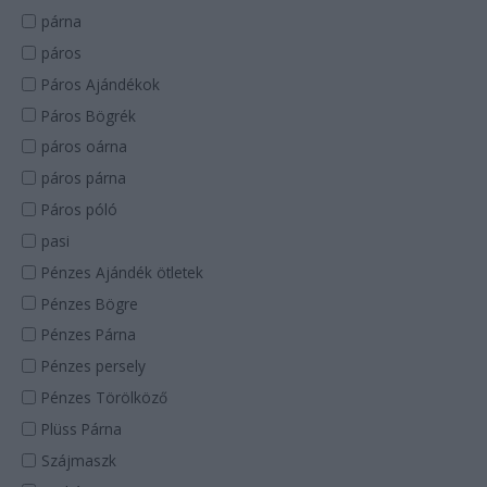
párna
páros
Páros Ajándékok
Páros Bögrék
páros oárna
páros párna
Páros póló
pasi
Pénzes Ajándék ötletek
Pénzes Bögre
Pénzes Párna
Pénzes persely
Pénzes Törölköző
Plüss Párna
Szájmaszk