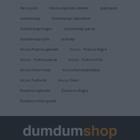
Páros póló
Pénzes Ajándék ötletek
Szájmaszk
születésnap
Születésnapi Ajándékok
Születésnapi bögre
születésnapi párna
Születésnapi póló
szülinap
Vicces-Poénos ajándék
Vicces - Poénos Bögre
Vicces - Poénos párna
Vicces - Poénos Póló
Vicces Feles Pohár
Vicces Rendszámtábla
Vicces Tusfürdő
Vicces Zokni
Évszámos Ajándék
Évszámos Bögre
Évszámos Feles pohár