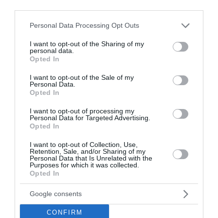
price
price
price
price
third parties.
was:
is:
was:
is:
2.000 Ft.
1.000 Ft.
2.000 Ft.
1.000 Ft.
Please note that this website/app uses one or more Google
Personal Data Processing Opt Outs
services and may gather and store information including but
not limited to your visit or usage behaviour. You may click to
I want to opt-out of the Sharing of my
personal data.
grant or deny consent to Google and its third-party tags to
Opted In
use your data for below specified purposes in below Google
consent section.
I want to opt-out of the Sale of my
Personal Data.
Opted In
Bögre
Bögre
A LEGJOBB ÉVJÁRAT –
A LEGJOBB ÉVJÁRAT –
I want to opt-out of processing my
1970 ÉVSZÁMOS BÖGRE
1968 ÉVSZÁMOS BÖGRE
Personal Data for Targeted Advertising.
Opted In
Értékelés:
2.000
Ft
1.000
Ft
Értékelés:
2.000
Ft
1.000
Ft
0
0
I want to opt-out of Collection, Use,
/
/
5
5
Retention, Sale, and/or Sharing of my
Personal Data that Is Unrelated with the
Purposes for which it was collected.
Original
Current
Opted In
-50%
price
price
was:
is:
2.000 Ft.
1.000 Ft.
Google consents
CONFIRM