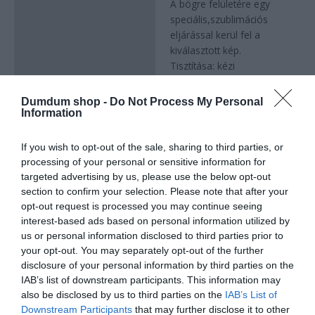
A bögre felületére egy
speciális,szublimációs
eljárással kerül fel a
kiválasztott kép.
Tisztítása: kézi
mosogatással
Mosogató gépben való
Dumdum shop -
Do Not Process My Personal
tisztítása nem
Information
ajánlott,mert a tisztító
vegyszer a bögre
If you wish to opt-out of the sale, sharing to third parties, or
felületére nyomott képet
processing of your personal or sensitive information for
bemattíthatja és a színét
targeted advertising by us, please use the below opt-out
kifakítja.
section to confirm your selection. Please note that after your
A terméken látható minta
opt-out request is processed you may continue seeing
csak illusztráció.
interest-based ads based on personal information utilized by
us or personal information disclosed to third parties prior to
your opt-out. You may separately opt-out of the further
disclosure of your personal information by third parties on the
IAB’s list of downstream participants. This information may
Kapcsolódó termékek
also be disclosed by us to third parties on the
IAB’s List of
Downstream Participants
that may further disclose it to other
Original
Current
Original
Current
-50%
-50%