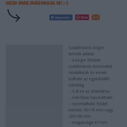
Oszd meg másokkal is! ;-)
Save
Szublimációs bögre
Leírás
termék adatai:
– a bögre felülete
szublimációs bevonattal
rendelkezik és ennek
tudható az egyedülálló
színvilág.
– 3 dl-es az űrtartalma
– mikróban használható
– nyomtatható felület
mérete: 90×70 mm vagy
200×96 mm
– magassága 97 mm