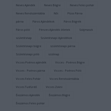
Neves Ajándék
Neves Bögre
Neves Feles pohár
Neves Rendszámtábla
Női
Plüss Párna
párna
Páros Ajándékok
Páros Bögrék
Páros póló
Pénzes Ajándék ötletek
Szájmaszk
születésnap
Születésnapi Ajándékok
Születésnapi bögre
születésnapi párna
Születésnapi póló
szülinap
Vicces-Poénos ajándék
Vicces - Poénos Bögre
Vicces - Poénos párna
Vicces - Poénos Póló
Vicces Feles Pohár
Vicces Rendszámtábla
Vicces Tusfürdő
Vicces Zokni
Évszámos Ajándék
Évszámos Bögre
Évszámos Feles pohár