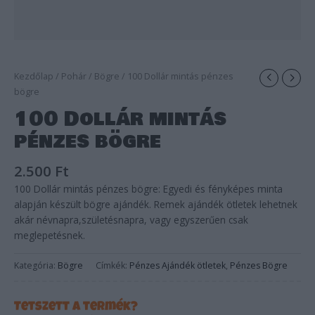
Kezdőlap
/
Pohár
/
Bögre
/ 100 Dollár mintás pénzes
bögre
100 Dollár mintás
pénzes bögre
2.500
Ft
100 Dollár mintás pénzes bögre: Egyedi és fényképes minta
alapján készült bögre ajándék. Remek ajándék ötletek lehetnek
akár névnapra,születésnapra, vagy egyszerűen csak
meglepetésnek.
Kategória:
Bögre
Címkék:
Pénzes Ajándék ötletek
,
Pénzes Bögre
Tetszett a termék?