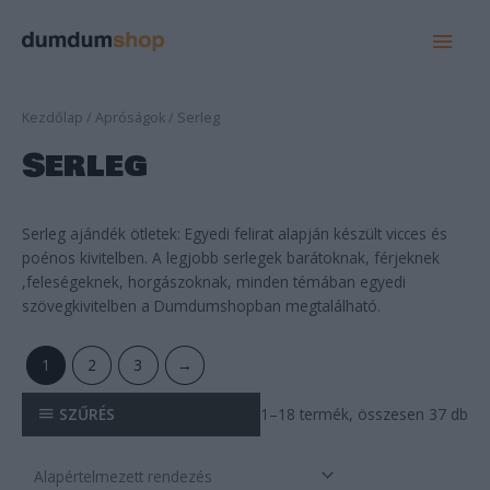
MAI
MEN
Kezdőlap
/
Apróságok
/ Serleg
Serleg
Serleg ajándék ötletek: Egyedi felirat alapján készült vicces és
poénos kivitelben. A legjobb serlegek barátoknak, férjeknek
,feleségeknek, horgászoknak, minden témában egyedi
szövegkivitelben a Dumdumshopban megtalálható.
1
2
3
→
SZŰRÉS
1–18 termék, összesen 37 db