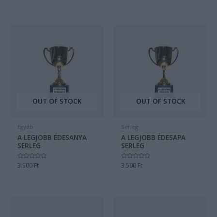
/
/
5
5
OUT OF STOCK
OUT OF STOCK
Egyéb
Serleg
A LEGJOBB ÉDESANYA
A LEGJOBB ÉDESAPA
SERLEG
SERLEG
Értékelés:
3.500
Ft
Értékelés:
3.500
Ft
0
0
/
/
5
5