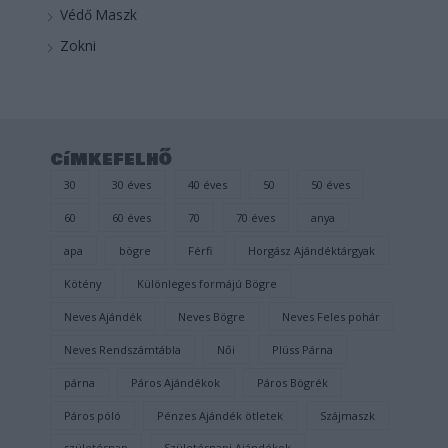
Védő Maszk
Zokni
címkefelhő
30
30 éves
40 éves
50
50 éves
60
60 éves
70
70 éves
anya
apa
bögre
Férfi
Horgász Ajándéktárgyak
Kötény
Különleges formájú Bögre
Neves Ajándék
Neves Bögre
Neves Feles pohár
Neves Rendszámtábla
Női
Plüss Párna
párna
Páros Ajándékok
Páros Bögrék
Páros póló
Pénzes Ajándék ötletek
Szájmaszk
születésnap
Születésnapi Ajándékok