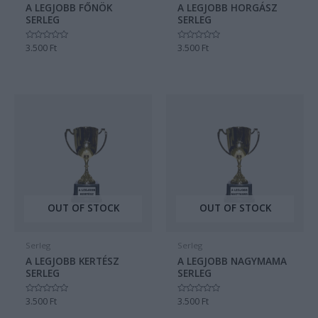
A LEGJOBB FŐNÖK
A LEGJOBB HORGÁSZ
SERLEG
SERLEG
Értékelés:
3.500
Ft
Értékelés:
3.500
Ft
0
0
/
/
5
5
OUT OF STOCK
OUT OF STOCK
Serleg
Serleg
A LEGJOBB KERTÉSZ
A LEGJOBB NAGYMAMA
SERLEG
SERLEG
Értékelés:
3.500
Ft
Értékelés:
3.500
Ft
0
0
/
/