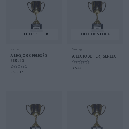
OUT OF STOCK
OUT OF STOCK
Serleg
Serleg
A LEGJOBB FELESÉG
A LEGJOBB FÉRJ SERLEG
SERLEG
Értékelés:
3.500
Ft
0
Értékelés:
3.500
Ft
/
0
5
/
5