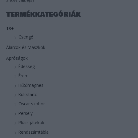
Show value(s)
h
f
Termékkategóriák
o
r
18+
:
Csengő
Álarcok és Maszkok
Apróságok
Édesség
Érem
Hűtőmágnes
Kulcstartó
Oscar szobor
Persely
Plüss játékok
Rendszámtábla