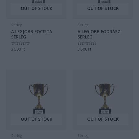
OUT OF STOCK
OUT OF STOCK
Serleg
Serleg
A LEGJOBB FOCISTA
A LEGJOBB FODRÁSZ
SERLEG
SERLEG
Értékelés:
3.500
Ft
Értékelés:
3.500
Ft
0
0
/
/
5
5
OUT OF STOCK
OUT OF STOCK
Serleg
Serleg