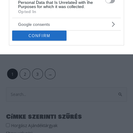
Personal Data that Is Unrelated with the
OUT OF STOCK
OUT OF STOCK
Purposes for which it was collected.
Opted In
Serleg
Serleg
Google consents
A LEGJOBB SZAKÁCS
A LEGJOBB TANÁR
SERLEG
SERLEG
CONFIRM
Értékelés:
3.500
Ft
Értékelés:
3.500
Ft
0
0
/
/
5
5
1
2
3
→
S
e
a
Címke szerinti szűrés
r
Horgász Ajándéktárgyak
c