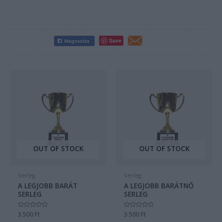
Save
OUT OF STOCK
OUT OF STOCK
Serleg
Serleg
A LEGJOBB BARÁT
A LEGJOBB BARÁTNŐ
SERLEG
SERLEG
Értékelés:
3.500
Ft
Értékelés:
3.500
Ft
0
0