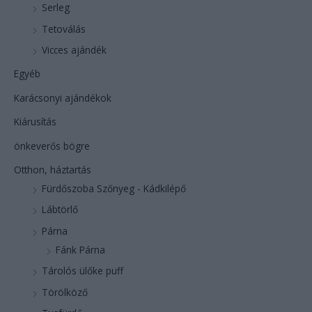
Serleg
Tetoválás
Vicces ajándék
Egyéb
Karácsonyi ajándékok
Kiárusítás
önkeverős bögre
Otthon, háztartás
Fürdőszoba Szőnyeg - Kádkilépő
Lábtörlő
Párna
Fánk Párna
Tárolós ülőke puff
Törölköző