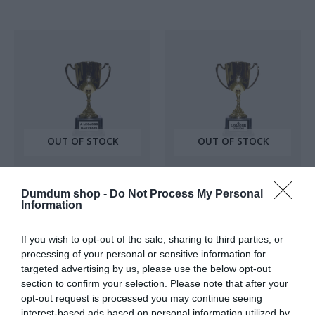
5
5
OUT OF STOCK
OUT OF STOCK
Serleg
Serleg
A LEGJOBB NAGYPAPA
A LEGJOBB ORVOS
Dumdum shop -
Do Not Process My Personal
Information
SERLEG
SERLEG
Értékelés:
3.500
Ft
Értékelés:
3.500
Ft
If you wish to opt-out of the sale, sharing to third parties, or
0
0
/
/
processing of your personal or sensitive information for
5
5
targeted advertising by us, please use the below opt-out
section to confirm your selection. Please note that after your
opt-out request is processed you may continue seeing
interest-based ads based on personal information utilized by