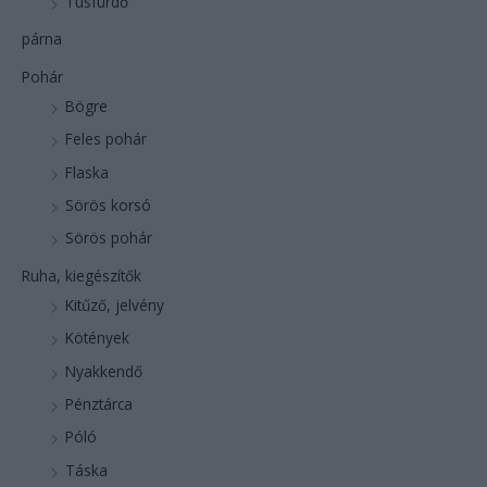
Tusfürdő
párna
Pohár
Bögre
Feles pohár
Flaska
Sörös korsó
Sörös pohár
Ruha, kiegészítők
Kitűző, jelvény
Kötények
Nyakkendő
Pénztárca
Póló
Táska