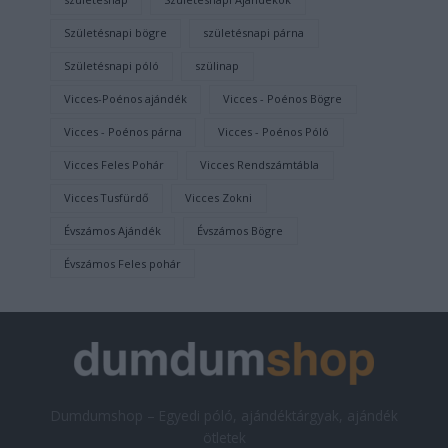
Születésnapi bögre
születésnapi párna
Születésnapi póló
szülinap
Vicces-Poénos ajándék
Vicces - Poénos Bögre
Vicces - Poénos párna
Vicces - Poénos Póló
Vicces Feles Pohár
Vicces Rendszámtábla
Vicces Tusfürdő
Vicces Zokni
Évszámos Ajándék
Évszámos Bögre
Évszámos Feles pohár
Dumdumshop – Egyedi póló, ajándéktárgyak, ajándék
ötletek