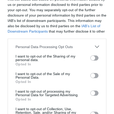
us or personal information disclosed to third parties prior to
your opt-out. You may separately opt-out of the further
disclosure of your personal information by third parties on the
IAB’s list of downstream participants. This information may
also be disclosed by us to third parties on the
IAB’s List of
OUT OF STOCK
OUT OF STOCK
Downstream Participants
that may further disclose it to other
third parties.
Serleg
Serleg
Please note that this website/app uses one or more Google
Personal Data Processing Opt Outs
A LEGJOBB RENDŐR
A LEGJOBB SPORTOLÓ
services and may gather and store information including but
SERLEG
SERLEG
not limited to your visit or usage behaviour. You may click to
I want to opt-out of the Sharing of my
personal data.
grant or deny consent to Google and its third-party tags to
Értékelés:
3.500
Ft
Értékelés:
3.500
Ft
Opted In
0
0
use your data for below specified purposes in below Google
/
/
5
5
consent section.
I want to opt-out of the Sale of my
Personal Data.
Opted In
I want to opt-out of processing my
Personal Data for Targeted Advertising.
Opted In
I want to opt-out of Collection, Use,
Retention, Sale, and/or Sharing of my