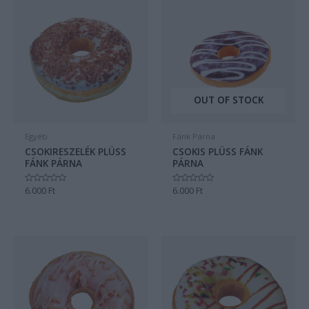
OUT OF STOCK
Egyéb
Fánk Párna
CSOKIRESZELÉK PLÜSS
CSOKIS PLÜSS FÁNK
FÁNK PÁRNA
PÁRNA
Értékelés:
6.000
Ft
Értékelés:
6.000
Ft
0
0
/
/
5
5