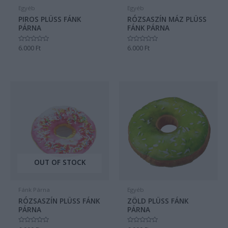
Egyéb
Egyéb
PIROS PLÜSS FÁNK
RÓZSASZÍN MÁZ PLÜSS
PÁRNA
FÁNK PÁRNA
Értékelés:
6.000
Ft
Értékelés:
6.000
Ft
0
0
/
/
5
5
OUT OF STOCK
Fánk Párna
Egyéb
RÓZSASZÍN PLÜSS FÁNK
ZÖLD PLÜSS FÁNK
PÁRNA
PÁRNA