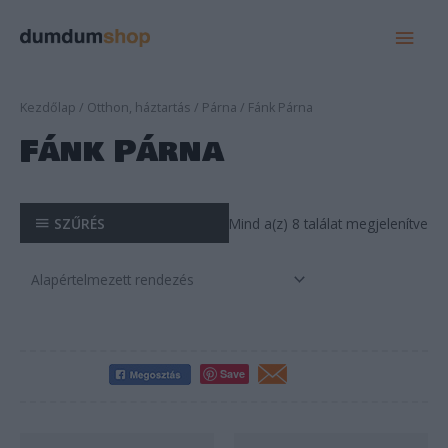
MAI
MEN
Kezdőlap
/
Otthon, háztartás
/
Párna
/ Fánk Párna
Fánk Párna
SZŰRÉS
Mind a(z) 8 találat megjelenítve
Save