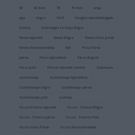
60
60 éves
70
70 éves
anya
apa
bögre
Férfi
Horgász Ajándéktárgyak
Kötény
Különleges formájú Bögre
Neves Ajándék
Neves Bögre
Neves Feles pohár
Neves Rendszámtábla
Női
Plüss Párna
párna
Páros Ajándékok
Páros Bögrék
Páros póló
Pénzes Ajándék ötletek
Szájmaszk
születésnap
Születésnapi Ajándékok
Születésnapi bögre
születésnapi párna
Születésnapi póló
szülinap
Vicces-Poénos ajándék
Vicces - Poénos Bögre
Vicces - Poénos párna
Vicces - Poénos Póló
Vicces Feles Pohár
Vicces Rendszámtábla