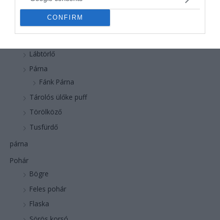
önkeverős bögre
CONFIRM
Otthon, háztartás
Fürdőszoba Szőnyeg - Kádkilépő
Lábtörlő
Párna
Fánk Párna
Tárolós ülőke puff
Törölköző
Tusfürdő
párna
Pohár
Bögre
Feles pohár
Flaska
Sörös korsó