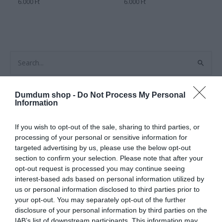
Értékelés:
6.000
Ft
Értékelés:
6.000
Ft
0
0
/
/
5
5
S
e
a
Dumdum shop -
Do Not Process My Personal
Címke szerinti szűrés
Information
r
Plüss Párna
c
If you wish to opt-out of the sale, sharing to third parties, or
Show value(s)
h
processing of your personal or sensitive information for
f
Termékkategóriák
targeted advertising by us, please use the below opt-out
o
section to confirm your selection. Please note that after your
opt-out request is processed you may continue seeing
r
18+
interest-based ads based on personal information utilized by
:
Csengő
us or personal information disclosed to third parties prior to
your opt-out. You may separately opt-out of the further
Álarcok és Maszkok
disclosure of your personal information by third parties on the
Apróságok
IAB’s list of downstream participants. This information may