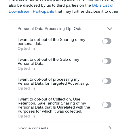
also be disclosed by us to third parties on the
IAB’s List of
Édesség
Downstream Participants
that may further disclose it to other
Érem
third parties.
Hűtőmágnes
Please note that this website/app uses one or more Google
Personal Data Processing Opt Outs
Kulcstartó
services and may gather and store information including but
not limited to your visit or usage behaviour. You may click to
I want to opt-out of the Sharing of my
Oscar szobor
personal data.
grant or deny consent to Google and its third-party tags to
Opted In
Persely
use your data for below specified purposes in below Google
consent section.
Plüss játékok
I want to opt-out of the Sale of my
Personal Data.
Rendszámtábla
Opted In
Serleg
I want to opt-out of processing my
Personal Data for Targeted Advertising.
Tetoválás
Opted In
Vicces ajándék
I want to opt-out of Collection, Use,
Retention, Sale, and/or Sharing of my
Egyéb
Personal Data that Is Unrelated with the
Purposes for which it was collected.
Karácsonyi ajándékok
Opted In
Kiárusítás
Google consents