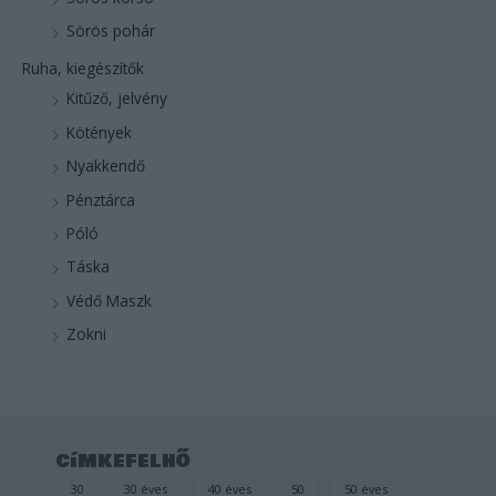
Sörös pohár
Ruha, kiegészítők
Kitűző, jelvény
Kötények
Nyakkendő
Pénztárca
Póló
Táska
Védő Maszk
Zokni
címkefelhő
30
30 éves
40 éves
50
50 éves