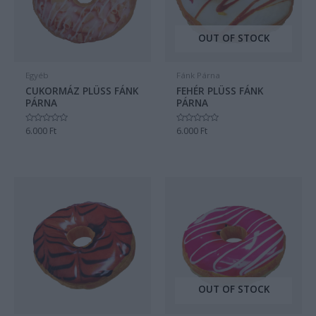
OUT OF STOCK
Egyéb
Fánk Párna
CUKORMÁZ PLÜSS FÁNK
FEHÉR PLÜSS FÁNK
PÁRNA
PÁRNA
Értékelés:
6.000
Ft
Értékelés:
6.000
Ft
0
0
/
/
5
5
OUT OF STOCK