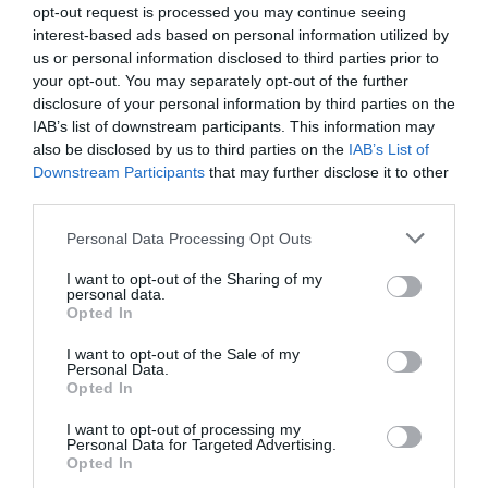
opt-out request is processed you may continue seeing
interest-based ads based on personal information utilized by
us or personal information disclosed to third parties prior to
your opt-out. You may separately opt-out of the further
disclosure of your personal information by third parties on the
IAB’s list of downstream participants. This information may
also be disclosed by us to third parties on the
IAB’s List of
OUT OF STOCK
OUT OF STOCK
Downstream Participants
that may further disclose it to other
third parties.
Hűtőmágnes
Hűtőmágnes
Please note that this website/app uses one or more Google
Personal Data Processing Opt Outs
BUDAPEST FEKETE
BUDAPEST PIROS
services and may gather and store information including but
HŰTŐMÁGNES
HŰTŐMÁGNES
not limited to your visit or usage behaviour. You may click to
I want to opt-out of the Sharing of my
personal data.
grant or deny consent to Google and its third-party tags to
Értékelés:
1.000
Ft
Értékelés:
1.000
Ft
Opted In
0
0
use your data for below specified purposes in below Google
/
/
5
5
consent section.
I want to opt-out of the Sale of my
Personal Data.
Opted In
I want to opt-out of processing my
Personal Data for Targeted Advertising.
Opted In