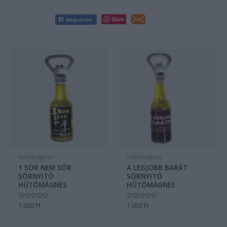
Save
Hűtőmágnes
Hűtőmágnes
1 SÖR NEM SÖR
A LEGJOBB BARÁT
SÖRNYITÓ
SÖRNYITÓ
HŰTŐMÁGNES
HŰTŐMÁGNES
Értékelés:
1.000
Ft
Értékelés:
1.000
Ft
0
0
/
/
5
5