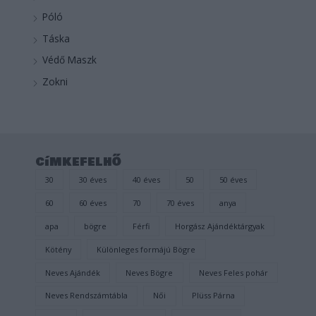
Póló
Táska
Védő Maszk
Zokni
címkefelhő
30
30 éves
40 éves
50
50 éves
60
60 éves
70
70 éves
anya
apa
bögre
Férfi
Horgász Ajándéktárgyak
Kötény
Különleges formájú Bögre
Neves Ajándék
Neves Bögre
Neves Feles pohár
Neves Rendszámtábla
Női
Plüss Párna