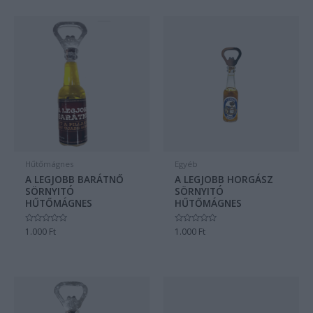
Hűtőmágnes
Egyéb
A LEGJOBB BARÁTNŐ
A LEGJOBB HORGÁSZ
SÖRNYITÓ
SÖRNYITÓ
HŰTŐMÁGNES
HŰTŐMÁGNES
Értékelés:
1.000
Ft
Értékelés:
1.000
Ft
0
0
/
/
5
5