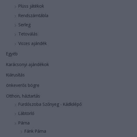
Plüss játékok
Rendszámtábla
Serleg
Tetoválás
Vicces ajándék
Egyéb
Karácsonyi ajándékok
Kiárusítás
önkeverős bögre
Otthon, háztartás
Fürdőszoba Szőnyeg - Kádkilépő
Lábtörlő
Párna
Fánk Párna