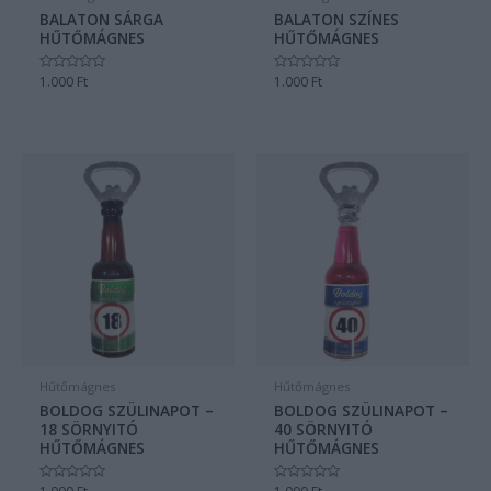
BALATON SÁRGA
BALATON SZÍNES
HŰTŐMÁGNES
HŰTŐMÁGNES
Értékelés:
1.000
Ft
Értékelés:
1.000
Ft
0
0
/
/
5
5
Hűtőmágnes
Hűtőmágnes
BOLDOG SZÜLINAPOT –
BOLDOG SZÜLINAPOT –
18 SÖRNYITÓ
40 SÖRNYITÓ
HŰTŐMÁGNES
HŰTŐMÁGNES
Értékelés:
Értékelés: