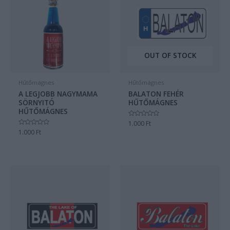
OUT OF STOCK
Hűtőmágnes
Hűtőmágnes
A LEGJOBB NAGYMAMA
BALATON FEHÉR
SÖRNYITÓ
HŰTŐMÁGNES
HŰTŐMÁGNES
Értékelés:
1.000
Ft
0
Értékelés:
1.000
Ft
/
0
5
/
5