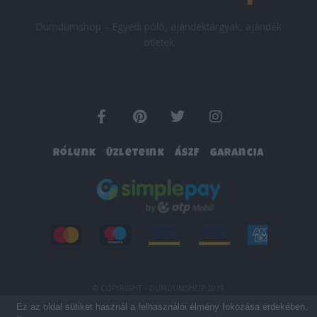
Dumdumshop – Egyedi póló, ajándéktárgyak, ajándék
ötletek
F
P
T
I
a
i
w
n
c
n
i
s
Rólunk
Üzleteink
ÁSZF
Garancia
e
t
t
t
b
e
t
a
o
r
e
g
o
e
r
r
k
s
a
-
t
m
f
© COPYRIGHT – DUMDUMSHOP 2019
Ez az oldal sütiket használ a felhasználói élmény fokozása érdekében.