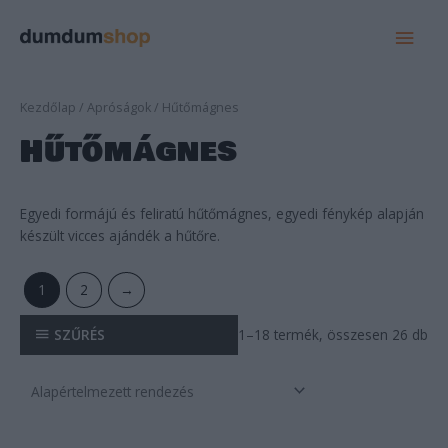
MAI
MEN
Kezdőlap
/
Apróságok
/ Hűtőmágnes
Hűtőmágnes
Egyedi formájú és feliratú hűtőmágnes, egyedi fénykép alapján
készült vicces ajándék a hűtőre.
1
2
→
SZŰRÉS
1–18 termék, összesen 26 db