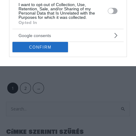
I want to opt-out of Collection, Use,
Retention, Sale, and/or Sharing of my
Personal Data that Is Unrelated with the
Purposes for which it was collected.
OUT OF STOCK
OUT OF STOCK
Opted In
Hűtőmágnes
Hűtőmágnes
Google consents
BUDAPEST SÁRGA
BUDAPEST SZÍNES
HŰTŐMÁGNES
HŰTŐMÁGNES
CONFIRM
Értékelés:
1.000
Ft
Értékelés:
1.000
Ft
0
0
/
/
5
5
1
2
→
S
e
a
Címke szerinti szűrés
r