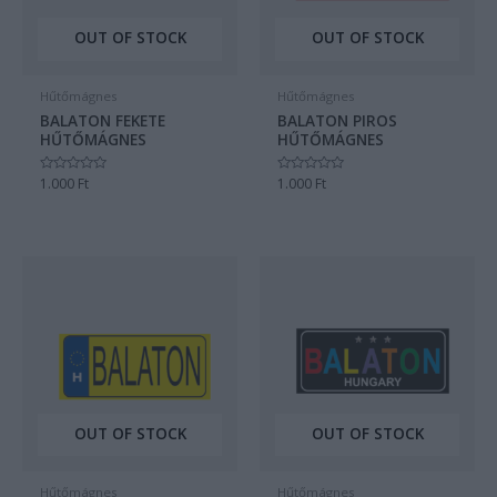
OUT OF STOCK
OUT OF STOCK
Hűtőmágnes
Hűtőmágnes
BALATON FEKETE
BALATON PIROS
HŰTŐMÁGNES
HŰTŐMÁGNES
Értékelés:
1.000
Ft
Értékelés:
1.000
Ft
0
0
/
/
5
5
OUT OF STOCK
OUT OF STOCK
Hűtőmágnes
Hűtőmágnes