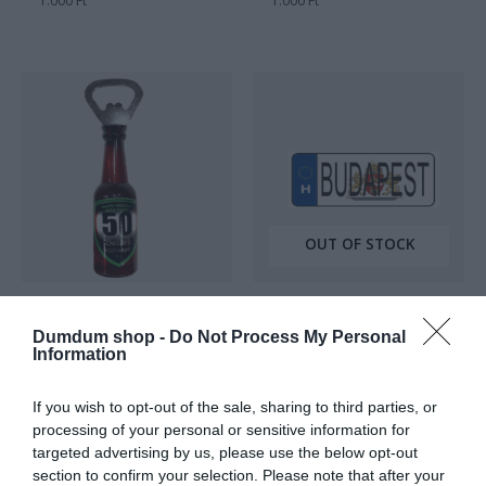
1.000
Ft
1.000
Ft
0
0
/
/
5
5
OUT OF STOCK
Hűtőmágnes
Hűtőmágnes
BOLDOG SZÜLINAPOT –
BUDAPEST FEHÉR
Dumdum shop -
Do Not Process My Personal
50 SÖRNYITÓ
HŰTŐMÁGNES
Information
HŰTŐMÁGNES
Értékelés:
1.000
Ft
0
Értékelés:
1.000
Ft
If you wish to opt-out of the sale, sharing to third parties, or
/
0
5
processing of your personal or sensitive information for
/
5
targeted advertising by us, please use the below opt-out
section to confirm your selection. Please note that after your