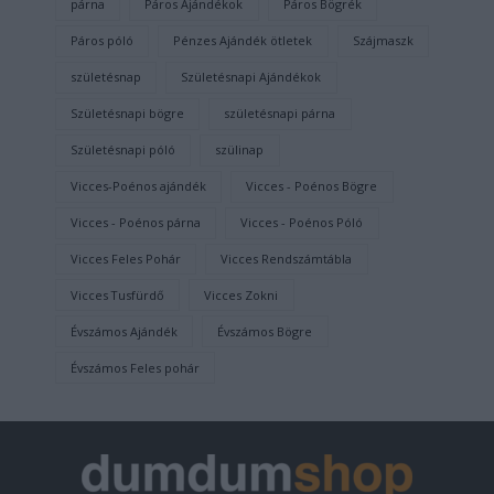
párna
Páros Ajándékok
Páros Bögrék
Páros póló
Pénzes Ajándék ötletek
Szájmaszk
születésnap
Születésnapi Ajándékok
Születésnapi bögre
születésnapi párna
Születésnapi póló
szülinap
Vicces-Poénos ajándék
Vicces - Poénos Bögre
Vicces - Poénos párna
Vicces - Poénos Póló
Vicces Feles Pohár
Vicces Rendszámtábla
Vicces Tusfürdő
Vicces Zokni
Évszámos Ajándék
Évszámos Bögre
Évszámos Feles pohár