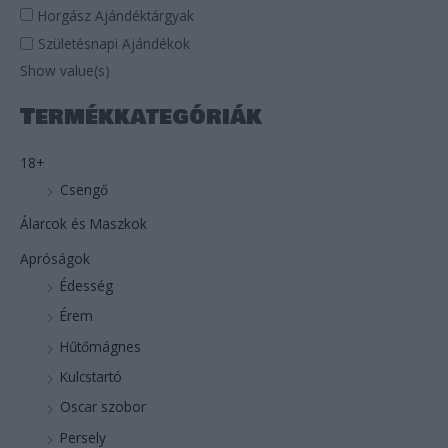
Horgász Ajándéktárgyak
c
Születésnapi Ajándékok
h
Show value(s)
f
o
Termékkategóriák
r
:
18+
Csengő
Álarcok és Maszkok
Apróságok
Édesség
Érem
Hűtőmágnes
Kulcstartó
Oscar szobor
Persely