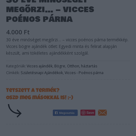
30 éve minőséget
megőrzi… – vicces
poénos párna
4.000
Ft
30 éve minőséget megőrzi… – vicces poénos párna termékkép.
Vicces bögre ajándék ötlet: Egyedi minta és felirat alapján
készült, ami tökéletes ajándékként szolgál.
Kategóriák:
Vicces ajándék
,
Bögre
,
Otthon, háztartás
Címkék:
Születésnapi Ajándékok
,
Vicces - Poénos párna
Tetszett a termék?
Oszd meg másokkal is! ;-)
Save