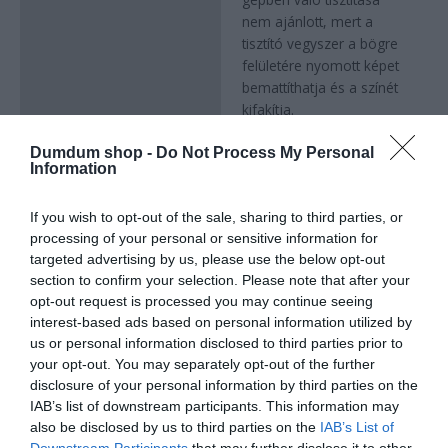
nem ajánlott, mert a
tisztító vegyszer a bögre
felületére nyomott képet
bemattíthatja és a színét
kifakítja.
A terméken látható minta
Dumdum shop -
Do Not Process My Personal
csak illusztráció.
Information
A bögrére lévő mintát a
füllel átellenes oldalra
If you wish to opt-out of the sale, sharing to third parties, or
tesszük középre
processing of your personal or sensitive information for
helyezve. Amennyiben
targeted advertising by us, please use the below opt-out
jobb vagy bal oldalra
section to confirm your selection. Please note that after your
szeretnéd a képet, akkor
opt-out request is processed you may continue seeing
a megrendelés
interest-based ads based on personal information utilized by
leadásakor jelezd.
us or personal information disclosed to third parties prior to
your opt-out. You may separately opt-out of the further
disclosure of your personal information by third parties on the
IAB’s list of downstream participants. This information may
Kapcsolódó termékek
also be disclosed by us to third parties on the
IAB’s List of
Downstream Participants
that may further disclose it to other