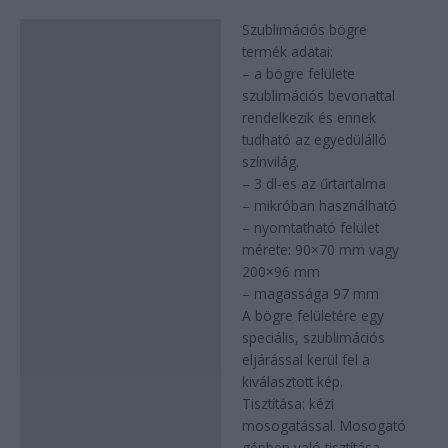
Szublimációs bögre
Leírás
termék adatai:
– a bögre felülete
szublimációs bevonattal
rendelkezik és ennek
tudható az egyedülálló
színvilág.
– 3 dl-es az űrtartalma
– mikróban használható
– nyomtatható felület
mérete: 90×70 mm vagy
200×96 mm
– magassága 97 mm
A bögre felületére egy
speciális, szublimációs
eljárással kerül fel a
kiválasztott kép.
Tisztítása: kézi
mosogatással. Mosogató
gépben való tisztítása