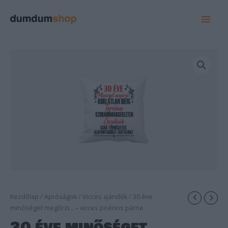
MAI
MEN
Kezdőlap
/
Apróságok
/
Vicces ajándék
/ 30 éve
minőséget megőrzi… – vicces poénos párna