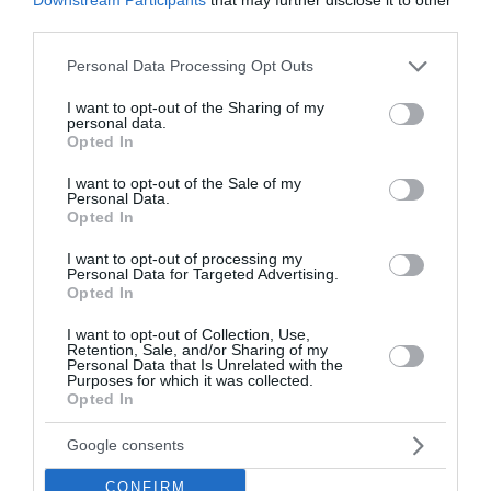
Original
Current
-50%
third parties.
price
price
was:
is:
Please note that this website/app uses one or more Google
2.000 Ft.
1.000 Ft.
Personal Data Processing Opt Outs
services and may gather and store information including but
not limited to your visit or usage behaviour. You may click to
I want to opt-out of the Sharing of my
personal data.
grant or deny consent to Google and its third-party tags to
Opted In
use your data for below specified purposes in below Google
consent section.
I want to opt-out of the Sale of my
Personal Data.
Opted In
Bögre
Bögre
10000 FT MINTÁS
A LEGJOBB ÉVJÁRAT –
I want to opt-out of processing my
Personal Data for Targeted Advertising.
PÉNZES BÖGRE
1968 ÉVSZÁMOS BÖGRE
Opted In
Értékelés:
2.500
Ft
Értékelés:
2.000
Ft
1.000
Ft
0
0
I want to opt-out of Collection, Use,
/
/
Retention, Sale, and/or Sharing of my
5
5
Personal Data that Is Unrelated with the
Purposes for which it was collected.
Opted In
Original
Current
-50%
price
price
was:
is:
Google consents
2.000 Ft.
1.000 Ft.
CONFIRM