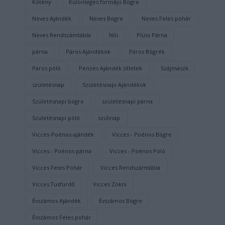
Kötény
Különleges formájú Bögre
Neves Ajándék
Neves Bögre
Neves Feles pohár
Neves Rendszámtábla
Női
Plüss Párna
párna
Páros Ajándékok
Páros Bögrék
Páros póló
Pénzes Ajándék ötletek
Szájmaszk
születésnap
Születésnapi Ajándékok
Születésnapi bögre
születésnapi párna
Születésnapi póló
szülinap
Vicces-Poénos ajándék
Vicces - Poénos Bögre
Vicces - Poénos párna
Vicces - Poénos Póló
Vicces Feles Pohár
Vicces Rendszámtábla
Vicces Tusfürdő
Vicces Zokni
Évszámos Ajándék
Évszámos Bögre
Évszámos Feles pohár