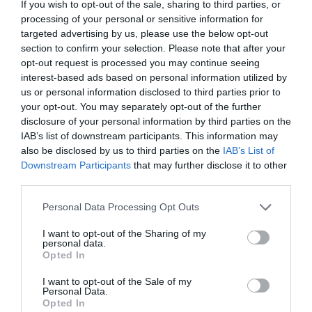
Kapcsolódó termékek
If you wish to opt-out of the sale, sharing to third parties, or
processing of your personal or sensitive information for
targeted advertising by us, please use the below opt-out
section to confirm your selection. Please note that after your
opt-out request is processed you may continue seeing
interest-based ads based on personal information utilized by
us or personal information disclosed to third parties prior to
your opt-out. You may separately opt-out of the further
disclosure of your personal information by third parties on the
IAB’s list of downstream participants. This information may
OUT OF STOCK
also be disclosed by us to third parties on the
IAB’s List of
Downstream Participants
that may further disclose it to other
Plüss játékok
Plüss játékok
third parties.
80 CM-ES EGYSZÍNŰ
38 CM-ES EGYSZÍNŰ
PLÜSS LÁMA ALPAKA
PLÜSS LÁMA ALPAKA
Please note that this website/app uses one or more Google
Personal Data Processing Opt Outs
services and may gather and store information including but
Értékelés:
20.000
Ft
Értékelés:
6.000
Ft
not limited to your visit or usage behaviour. You may click to
I want to opt-out of the Sharing of my
0
0
personal data.
/
/
grant or deny consent to Google and its third-party tags to
5
5
Opted In
use your data for below specified purposes in below Google
consent section.
I want to opt-out of the Sale of my
Personal Data.
Opted In