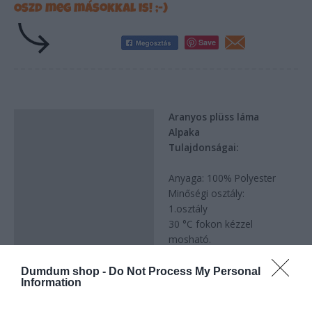
Oszd meg másokkal is! ;-)
Save
Aranyos plüss láma
Leírás
Alpaka
Tulajdonságai:
Anyaga: 100% Polyester
Minőségi osztály:
1.osztály
30 °C fokon kézzel
mosható.
Méret: 38 cm
Dumdum shop -
Do Not Process My Personal
Information