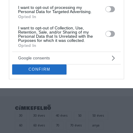
I want to opt-out of processing my
Personal Data for Targeted Advertising.
Opted In
I want to opt-out of Collection, Use,
Retention, Sale, and/or Sharing of my
Personal Data that Is Unrelated with the
Purposes for which it was collected.
Opted In
Kitűző, jelvény
NO DRAMA LLAMA
Google consents
FEHÉR VICCES KITŰZŐ
CONFIRM
Értékelés:
500
Ft
0
/
5
címkefelhő
30
30 éves
40 éves
50
50 éves
60
60 éves
70
70 éves
anya