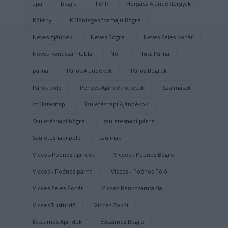
apa
bögre
Férfi
Horgász Ajándéktárgyak
Kötény
Különleges formájú Bögre
Neves Ajándék
Neves Bögre
Neves Feles pohár
Neves Rendszámtábla
Női
Plüss Párna
párna
Páros Ajándékok
Páros Bögrék
Páros póló
Pénzes Ajándék ötletek
Szájmaszk
születésnap
Születésnapi Ajándékok
Születésnapi bögre
születésnapi párna
Születésnapi póló
szülinap
Vicces-Poénos ajándék
Vicces - Poénos Bögre
Vicces - Poénos párna
Vicces - Poénos Póló
Vicces Feles Pohár
Vicces Rendszámtábla
Vicces Tusfürdő
Vicces Zokni
Évszámos Ajándék
Évszámos Bögre