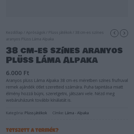
Kezdőlap
/
Apróságok
/
Plüss játékok
/ 38 cm-es színes
aranyos Plüss Láma Alpaka
38 cm-es színes aranyos
Plüss Láma Alpaka
6.000
Ft
Aranyos plüss Láma Alpaka 38 cm-es méretben színes frufruval
remek ajándék ötlet szeretteid számára. Puha tapintása miatt
élmény hozzá bújni, szeretgetni, játszani vele. Nézd meg
webáruházunk további kínálatát is.
Kategória:
Plüss játékok
Címke:
Láma - Alpaka
Tetszett a termék?