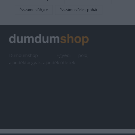
Évszámos Bögre
Évszámos Feles pohár
Dumdumshop – Egyedi póló,
ajándéktárgyak, ajándék ötletek