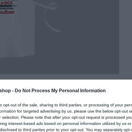
shop -
Do Not Process My Personal Information
er
to opt-out of the sale, sharing to third parties, or processing of your per
él. x mag. kötők nélkül)
formation for targeted advertising by us, please use the below opt-out s
ával a kötény teljes fehér felülete nyomtatható.
r selection. Please note that after your opt-out request is processed y
eing interest-based ads based on personal information utilized by us or
disclosed to third parties prior to your opt-out. You may separately opt-