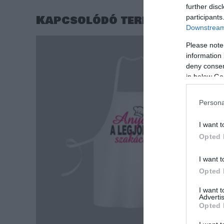
further disc
Kapcsolódó termékek
participants
Downstream 
Please note
information 
deny consent
in below Go
Persona
I want t
Opted 
I want t
Opted 
I want 
Advertis
Opted 