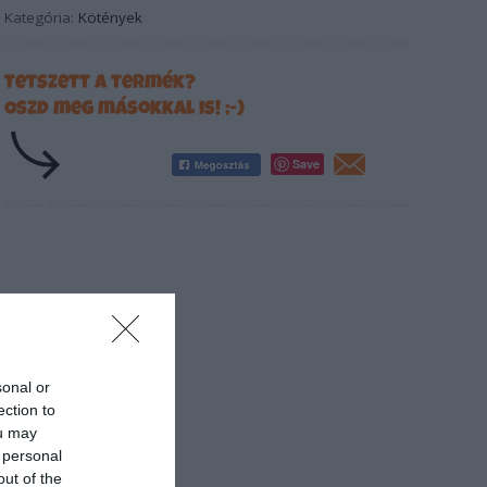
Kategória:
Kötények
Tetszett a termék?
Oszd meg másokkal is! ;-)
Save
sonal or
ection to
ou may
 personal
out of the