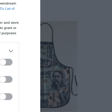
 downstream
B’s List of
er and store
to grant or
ed purposes