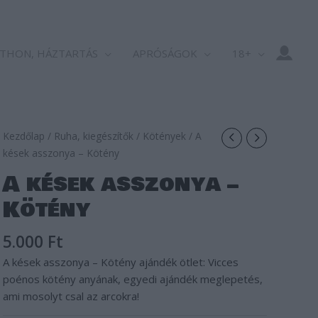
THON, HÁZTARTÁS
APRÓSÁGOK
18+
Kezdőlap
/
Ruha, kiegészítők
/
Kötények
/ A
kések asszonya – Kötény
A kések asszonya –
Kötény
5.000
Ft
A kések asszonya – Kötény ajándék ötlet: Vicces
poénos kötény anyának, egyedi ajándék meglepetés,
ami mosolyt csal az arcokra!