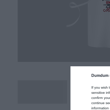
Dumdum 
– Alapanyag: Poliészt
Leírás
If you wish 
– Méret: 68 x 49cm (sz
sensitive in
– Szublimációs technik
confirm you
continue se
information 