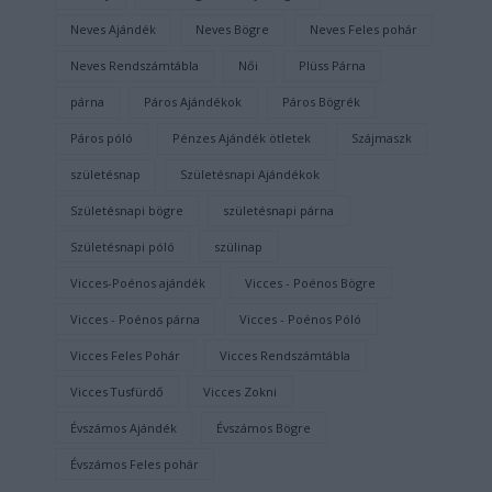
Neves Ajándék
Neves Bögre
Neves Feles pohár
Neves Rendszámtábla
Női
Plüss Párna
párna
Páros Ajándékok
Páros Bögrék
Páros póló
Pénzes Ajándék ötletek
Szájmaszk
születésnap
Születésnapi Ajándékok
Születésnapi bögre
születésnapi párna
Születésnapi póló
szülinap
Vicces-Poénos ajándék
Vicces - Poénos Bögre
Vicces - Poénos párna
Vicces - Poénos Póló
Vicces Feles Pohár
Vicces Rendszámtábla
Vicces Tusfürdő
Vicces Zokni
Évszámos Ajándék
Évszámos Bögre
Évszámos Feles pohár