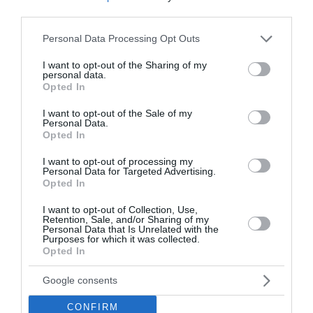
-50%
-50%
price
price
price
price
third parties.
was:
is:
was:
is:
2.000 Ft.
1.000 Ft.
2.000 Ft.
1.000 Ft.
Please note that this website/app uses one or more Google
Personal Data Processing Opt Outs
services and may gather and store information including but
not limited to your visit or usage behaviour. You may click to
I want to opt-out of the Sharing of my
personal data.
grant or deny consent to Google and its third-party tags to
Opted In
use your data for below specified purposes in below Google
consent section.
I want to opt-out of the Sale of my
Personal Data.
Opted In
Bögre
Bögre
A LEGJOBB ÉVJÁRAT –
A LEGJOBB ÉVJÁRAT –
I want to opt-out of processing my
1971 ÉVSZÁMOS BÖGRE
1973 ÉVSZÁMOS BÖGRE
Personal Data for Targeted Advertising.
Opted In
Értékelés:
2.000
Ft
1.000
Ft
Értékelés:
2.000
Ft
1.000
Ft
0
0
I want to opt-out of Collection, Use,
/
/
Retention, Sale, and/or Sharing of my
5
5
Personal Data that Is Unrelated with the
Purposes for which it was collected.
Original
Current
Opted In
-50%
price
price
was:
is:
Google consents
2.000 Ft.
1.000 Ft.
CONFIRM