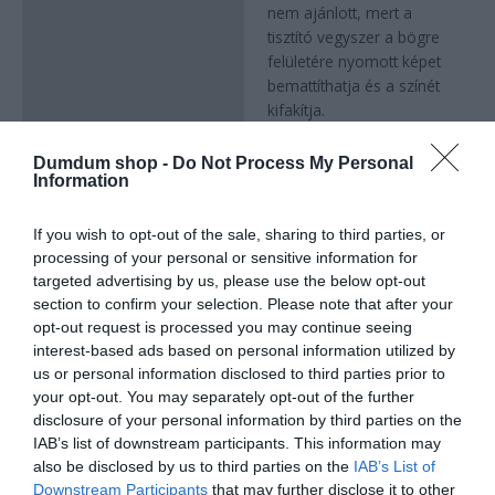
nem ajánlott, mert a
tisztító vegyszer a bögre
felületére nyomott képet
bemattíthatja és a színét
kifakítja.
A terméken látható minta
csak illusztráció.
Dumdum shop -
Do Not Process My Personal
Information
A bögrére lévő mintát a
füllel átellenes oldalra
tesszük középre
If you wish to opt-out of the sale, sharing to third parties, or
helyezve. Amennyiben
processing of your personal or sensitive information for
jobb vagy bal oldalra
targeted advertising by us, please use the below opt-out
szeretnéd a képet, akkor
section to confirm your selection. Please note that after your
opt-out request is processed you may continue seeing
a megrendelés
interest-based ads based on personal information utilized by
leadásakor jelezd.
us or personal information disclosed to third parties prior to
your opt-out. You may separately opt-out of the further
disclosure of your personal information by third parties on the
IAB’s list of downstream participants. This information may
Kapcsolódó termékek
also be disclosed by us to third parties on the
IAB’s List of
Downstream Participants
that may further disclose it to other
Original
Current
Original
Current