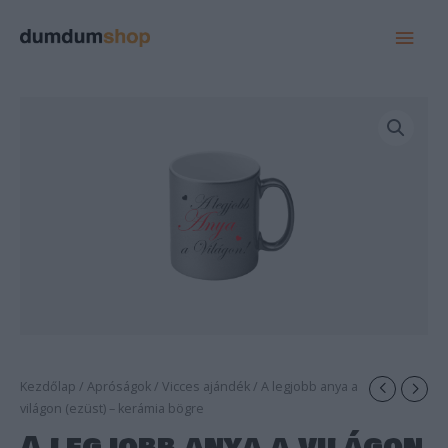
MAI
MEN
Kezdőlap
/
Apróságok
/
Vicces ajándék
/ A legjobb anya a
világon (ezüst) – kerámia bögre