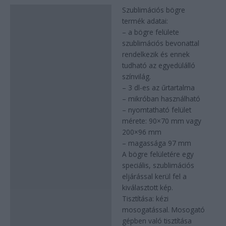
Szublimációs bögre
Leírás
termék adatai:
– a bögre felülete
szublimációs bevonattal
rendelkezik és ennek
tudható az egyedülálló
színvilág.
– 3 dl-es az űrtartalma
– mikróban használható
– nyomtatható felület
mérete: 90×70 mm vagy
200×96 mm
– magassága 97 mm
A bögre felületére egy
speciális, szublimációs
eljárással kerül fel a
kiválasztott kép.
Tisztítása: kézi
mosogatással. Mosogató
gépben való tisztítása