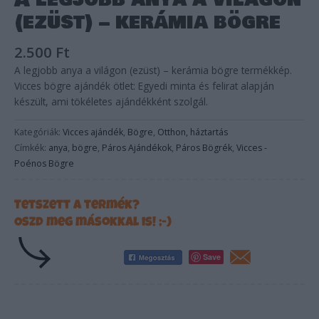
A legjobb anya a világon
(ezüst) – kerámia bögre
2.500
Ft
A legjobb anya a világon (ezüst) – kerámia bögre termékkép.
Vicces bögre ajándék ötlet: Egyedi minta és felirat alapján
készült, ami tökéletes ajándékként szolgál.
Kategóriák:
Vicces ajándék
,
Bögre
,
Otthon, háztartás
Címkék:
anya
,
bögre
,
Páros Ajándékok
,
Páros Bögrék
,
Vicces -
Poénos Bögre
Tetszett a termék?
Oszd meg másokkal is! ;-)
Save