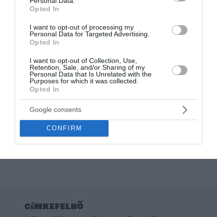
Personal Data.
Opted In
I want to opt-out of processing my
Personal Data for Targeted Advertising.
Opted In
I want to opt-out of Collection, Use,
Retention, Sale, and/or Sharing of my
Personal Data that Is Unrelated with the
Purposes for which it was collected.
Opted In
Otthon, háztartás
MRS. ALWAYS RIGHT –
Google consents
VICCES POÉNOS PÁRNA
TREMÉKKÉP
CONFIRM
Értékelés:
4.000
Ft
0
/
5
címkefelhő