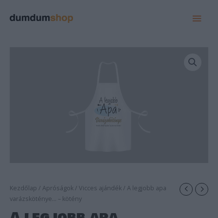
MAI
MEN
Kezdőlap
/
Apróságok
/
Vicces ajándék
/ A legjobb apa
varázsköténye… – kötény