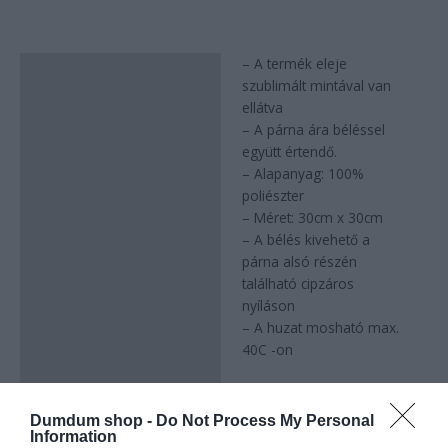
– A termék eleje
Leírás
szublimált mintával van
ellátva
– A párna ára béléssel
együtt értendő.
– Alapanyag: 100%
poliészter
– Méret: 30cm x 30cm
– A bélés kivehető a
párna alsó részén
található cipzáros
nyíláson
– A huzat mosható max.
40C -on
Dumdum shop -
Do Not Process My Personal
Information