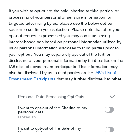
Kapcsolódó termékek
If you wish to opt-out of the sale, sharing to third parties, or
processing of your personal or sensitive information for
targeted advertising by us, please use the below opt-out
section to confirm your selection. Please note that after your
opt-out request is processed you may continue seeing
interest-based ads based on personal information utilized by
us or personal information disclosed to third parties prior to
your opt-out. You may separately opt-out of the further
disclosure of your personal information by third parties on the
IAB’s list of downstream participants. This information may
also be disclosed by us to third parties on the
IAB’s List of
Downstream Participants
that may further disclose it to other
Otthon, háztartás
Otthon, háztartás
third parties.
5000 FT MINTÁS EGYEDI
THE REAL BOSS –
PÉNZES PÁRNA
VICCES POÉNOS PÁRNA
Please note that this website/app uses one or more Google
Personal Data Processing Opt Outs
TERMÉKKÉP
TERMÉKKÉP
services and may gather and store information including but
not limited to your visit or usage behaviour. You may click to
I want to opt-out of the Sharing of my
Értékelés:
5.000
Ft
Értékelés:
4.000
Ft
personal data.
0
0
grant or deny consent to Google and its third-party tags to
/
/
Opted In
5
5
use your data for below specified purposes in below Google
consent section.
I want to opt-out of the Sale of my