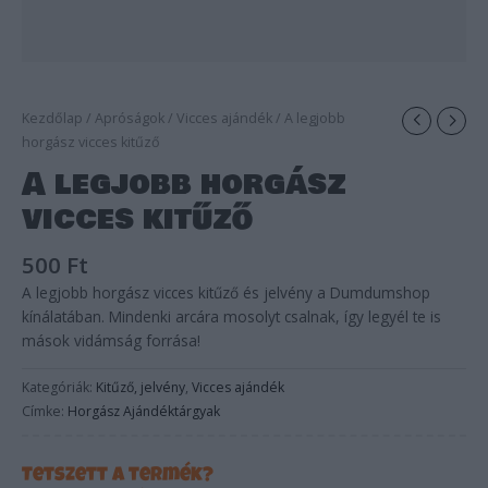
Kezdőlap
/
Apróságok
/
Vicces ajándék
/ A legjobb
horgász vicces kitűző
A legjobb horgász
vicces kitűző
500
Ft
A legjobb horgász vicces kitűző és jelvény a Dumdumshop
kínálatában. Mindenki arcára mosolyt csalnak, így legyél te is
mások vidámság forrása!
Kategóriák:
Kitűző, jelvény
,
Vicces ajándék
Címke:
Horgász Ajándéktárgyak
Tetszett a termék?