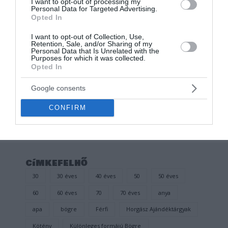
I want to opt-out of processing my
Personal Data for Targeted Advertising.
Opted In
I want to opt-out of Collection, Use,
Retention, Sale, and/or Sharing of my
Personal Data that Is Unrelated with the
Purposes for which it was collected.
Kitűző, jelvény
Opted In
BUD SPENCER ÉS
TERENCE HILL KITŰZŐ
Google consents
Értékelés:
500
Ft
0
CONFIRM
/
5
címkefelhő
30
30 éves
40 éves
50
50 éves
60
60 éves
70
70 éves
anya
apa
bögre
Férfi
Horgász Ajándéktárgyak
Kötény
Különleges formájú Bögre