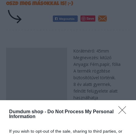
Oszd meg másokkal is! ;-)
Save
Körátmérő: 45mm
Leírás
Megnevezés: kitűző
Anyaga: Fém,papír, fólia
A termék rögzítése
biztosítótűvel történik.
8 év alatti gyermek,
felnőtt felügyelete alatt
használhatja
Dumdum shop -
Do Not Process My Personal
Information
Kapcsolódó termékek
If you wish to opt-out of the sale, sharing to third parties, or