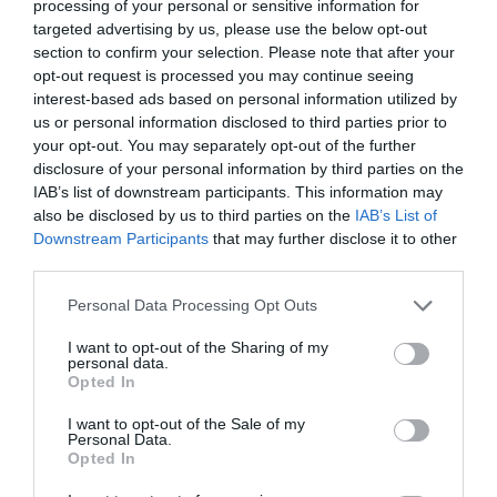
processing of your personal or sensitive information for
targeted advertising by us, please use the below opt-out
section to confirm your selection. Please note that after your
opt-out request is processed you may continue seeing
interest-based ads based on personal information utilized by
us or personal information disclosed to third parties prior to
your opt-out. You may separately opt-out of the further
disclosure of your personal information by third parties on the
IAB’s list of downstream participants. This information may
also be disclosed by us to third parties on the
IAB’s List of
Kitűző, jelvény
Kitűző, jelvény
Downstream Participants
that may further disclose it to other
A LEGNAGYOBB
A LEGJOBB VADÁSZ
third parties.
FŐISTEN VICCES KITŰZŐ
VICCES KITŰZŐ
Please note that this website/app uses one or more Google
Personal Data Processing Opt Outs
Értékelés:
500
Ft
Értékelés:
500
Ft
services and may gather and store information including but
0
0
/
/
not limited to your visit or usage behaviour. You may click to
I want to opt-out of the Sharing of my
5
5
personal data.
grant or deny consent to Google and its third-party tags to
Opted In
use your data for below specified purposes in below Google
consent section.
I want to opt-out of the Sale of my
Personal Data.
Opted In