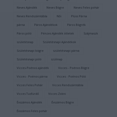
Neves Ajándék
Neves Bögre
Neves Feles pohár
Neves Rendszámtábla
Női
Plüss Párna
párna
Páros Ajándékok
Páros Bögrék
Páros póló
Pénzes Ajándék ötletek
Szájmaszk
születésnap
Születésnapi Ajándékok
Születésnapi bögre
születésnapi párna
Születésnapi póló
szülinap
Vicces-Poénos ajándék
Vicces - Poénos Bögre
Vicces - Poénos párna
Vicces - Poénos Póló
Vicces Feles Pohár
Vicces Rendszámtábla
Vicces Tusfürdő
Vicces Zokni
Évszámos Ajándék
Évszámos Bögre
Évszámos Feles pohár