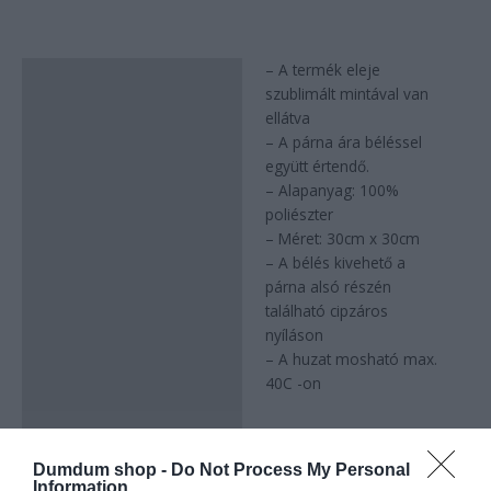
– A termék eleje
Leírás
szublimált mintával van
ellátva
– A párna ára béléssel
együtt értendő.
– Alapanyag: 100%
poliészter
– Méret: 30cm x 30cm
– A bélés kivehető a
párna alsó részén
található cipzáros
nyíláson
– A huzat mosható max.
40C -on
Dumdum shop -
Do Not Process My Personal
Information