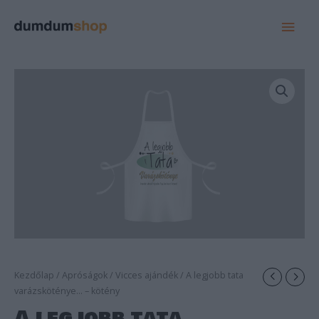
MAI
MEN
Kezdőlap
/
Apróságok
/
Vicces ajándék
/ A legjobb tata
varázsköténye… – kötény