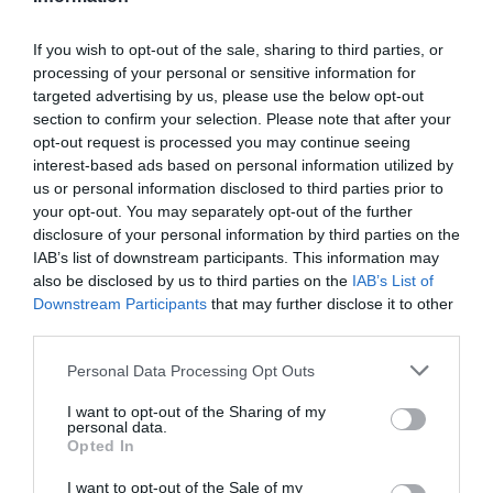
Kapcsolódó termékek
If you wish to opt-out of the sale, sharing to third parties, or
processing of your personal or sensitive information for
targeted advertising by us, please use the below opt-out
section to confirm your selection. Please note that after your
opt-out request is processed you may continue seeing
interest-based ads based on personal information utilized by
us or personal information disclosed to third parties prior to
your opt-out. You may separately opt-out of the further
disclosure of your personal information by third parties on the
IAB’s list of downstream participants. This information may
also be disclosed by us to third parties on the
IAB’s List of
Downstream Participants
that may further disclose it to other
Otthon, háztartás
Otthon, háztartás
third parties.
QUEEN – VICCES
VIGYÁZAT NYUGDÍJAS…
POÉNOS PÁRNA
– VICCES POÉNOS
Please note that this website/app uses one or more Google
TERMÉKKÉP
PÁRNA TERMÉKKÉP
Personal Data Processing Opt Outs
services and may gather and store information including but
Értékelés:
4.000
Ft
Értékelés:
4.000
Ft
not limited to your visit or usage behaviour. You may click to
I want to opt-out of the Sharing of my
0
0
personal data.
grant or deny consent to Google and its third-party tags to
/
/
Opted In
5
5
use your data for below specified purposes in below Google
consent section.
I want to opt-out of the Sale of my