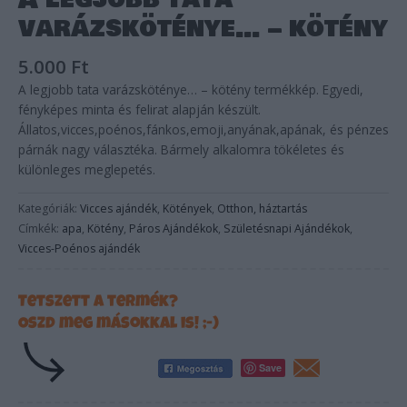
A legjobb tata
varázsköténye… – kötény
5.000
Ft
A legjobb tata varázsköténye… – kötény termékkép. Egyedi,
fényképes minta és felirat alapján készült.
Állatos,vicces,poénos,fánkos,emoji,anyának,apának, és pénzes
párnák nagy választéka. Bármely alkalomra tökéletes és
különleges meglepetés.
Kategóriák:
Vicces ajándék
,
Kötények
,
Otthon, háztartás
Címkék:
apa
,
Kötény
,
Páros Ajándékok
,
Születésnapi Ajándékok
,
Vicces-Poénos ajándék
Tetszett a termék?
Oszd meg másokkal is! ;-)
Save