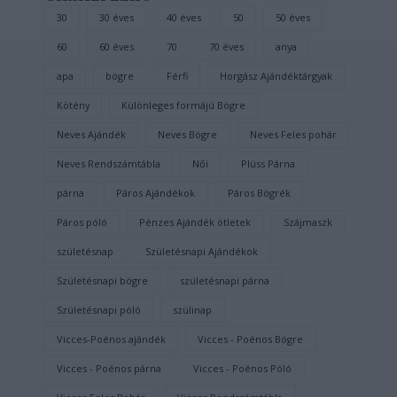
30
30 éves
40 éves
50
50 éves
60
60 éves
70
70 éves
anya
apa
bögre
Férfi
Horgász Ajándéktárgyak
Kötény
Különleges formájú Bögre
Neves Ajándék
Neves Bögre
Neves Feles pohár
Neves Rendszámtábla
Női
Plüss Párna
párna
Páros Ajándékok
Páros Bögrék
Páros póló
Pénzes Ajándék ötletek
Szájmaszk
születésnap
Születésnapi Ajándékok
Születésnapi bögre
születésnapi párna
Születésnapi póló
szülinap
Vicces-Poénos ajándék
Vicces - Poénos Bögre
Vicces - Poénos párna
Vicces - Poénos Póló