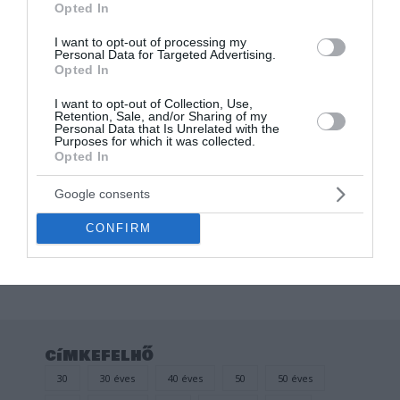
Opted In
I want to opt-out of processing my
Personal Data for Targeted Advertising.
Opted In
I want to opt-out of Collection, Use,
Retention, Sale, and/or Sharing of my
Personal Data that Is Unrelated with the
Purposes for which it was collected.
Opted In
Feles pohár
BÁLINT FRISSÍTŐJE
NEVES TÜSKE PÁLINKÁS
Google consents
POHÁR
CONFIRM
Értékelés:
1.200
Ft
0
/
5
címkefelhő
30
30 éves
40 éves
50
50 éves