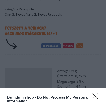
Kategória:
Feles pohár
Címkék:
Neves Ajándék
,
Neves Feles pohár
Tetszett a termék?
Oszd meg másokkal is! ;-)
Save
Anyaga:üveg
Leírás
Űrtartalom: 0,75 ml
Magassága: 8,8 cm
Szélessége: 4.5 cm
Dumdum shop -
Do Not Process My Personal
Information