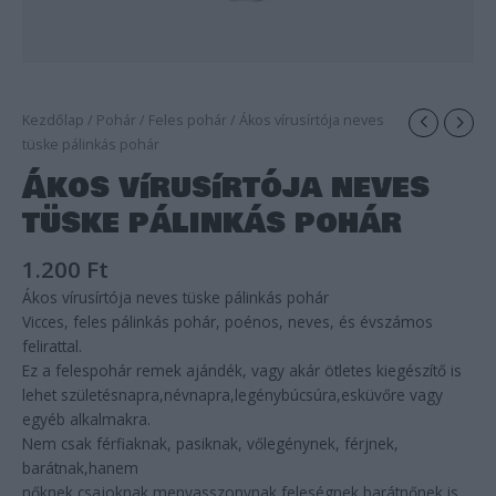
Kezdőlap
/
Pohár
/
Feles pohár
/ Ákos vírusírtója neves
tüske pálinkás pohár
Ákos vírusírtója neves
tüske pálinkás pohár
1.200
Ft
Ákos vírusírtója neves tüske pálinkás pohár
Vicces, feles pálinkás pohár, poénos, neves, és évszámos
felirattal.
Ez a felespohár remek ajándék, vagy akár ötletes kiegészítő is
lehet születésnapra,névnapra,legénybúcsúra,esküvőre vagy
egyéb alkalmakra.
Nem csak férfiaknak, pasiknak, vőlegénynek, férjnek,
barátnak,hanem
nőknek,csajoknak,menyasszonynak,feleségnek,barátnőnek is.