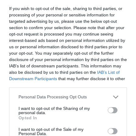
Kapcsolódó termékek
If you wish to opt-out of the sale, sharing to third parties, or
processing of your personal or sensitive information for
targeted advertising by us, please use the below opt-out
section to confirm your selection. Please note that after your
opt-out request is processed you may continue seeing
interest-based ads based on personal information utilized by
us or personal information disclosed to third parties prior to
your opt-out. You may separately opt-out of the further
disclosure of your personal information by third parties on the
IAB’s list of downstream participants. This information may
also be disclosed by us to third parties on the
IAB’s List of
Feles pohár
Feles pohár
Downstream Participants
that may further disclose it to other
BANDI FRISSÍTŐJE
BOGI GONDŰZŐJE
third parties.
NEVES TÜSKE PÁLINKÁS
NEVES TÜSKE PÁLINKÁS
POHÁR
POHÁR
Please note that this website/app uses one or more Google
Personal Data Processing Opt Outs
services and may gather and store information including but
Értékelés:
1.200
Ft
Értékelés:
1.200
Ft
not limited to your visit or usage behaviour. You may click to
I want to opt-out of the Sharing of my
0
0
/
/
personal data.
grant or deny consent to Google and its third-party tags to
5
5
Opted In
use your data for below specified purposes in below Google
consent section.
I want to opt-out of the Sale of my
Personal Data.