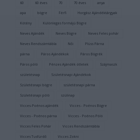
60
60 éves
70
70 éves
anya
apa
bögre
Férfi
Horgász Ajándéktárgyak
Kötény
Különleges formájú Bögre
Neves Ajándék
Neves Bögre
Neves Feles pohár
Neves Rendszámtábla
Női
Plüss Párna
párna
Páros Ajándékok
Páros Bögrék
Páros póló
Pénzes Ajándék ötletek
Szájmaszk
születésnap
Születésnapi Ajándékok
Születésnapi bögre
születésnapi párna
Születésnapi póló
szülinap
Vicces-Poénos ajándék
Vicces - Poénos Bögre
Vicces - Poénos párna
Vicces - Poénos Póló
Vicces Feles Pohár
Vicces Rendszámtábla
Vicces Tusfürdő
Vicces Zokni