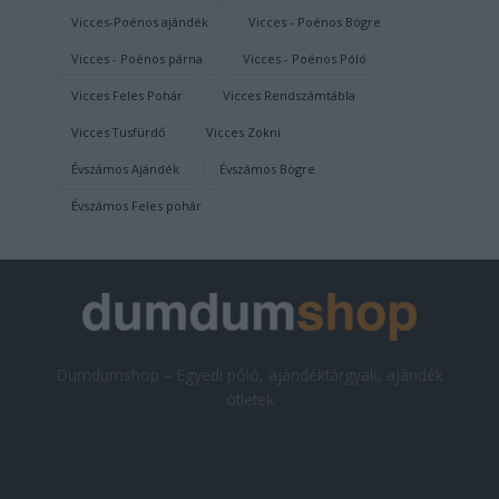
Vicces-Poénos ajándék
Vicces - Poénos Bögre
Vicces - Poénos párna
Vicces - Poénos Póló
Vicces Feles Pohár
Vicces Rendszámtábla
Vicces Tusfürdő
Vicces Zokni
Évszámos Ajándék
Évszámos Bögre
Évszámos Feles pohár
Dumdumshop – Egyedi póló, ajándéktárgyak, ajándék
ötletek