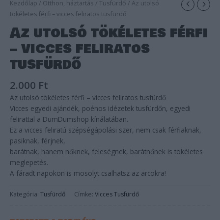
Kezdőlap
/
Otthon, háztartás
/
Tusfürdő
/ Az utolsó
tökéletes férfi – vicces feliratos tusfürdő
Az utolsó tökéletes férfi
– vicces feliratos
tusfürdő
2.000
Ft
Az utolsó tökéletes férfi – vicces feliratos tusfürdő
Vicces egyedi ajándék, poénos idézetek tusfürdőn, egyedi
felirattal a DumDumshop kínálatában.
Ez a vicces feliratú szépségápolási szer, nem csak férfiaknak,
pasiknak, férjnek,
barátnak, hanem nőknek, feleségnek, barátnőnek is tökéletes
meglepetés.
A fáradt napokon is mosolyt csalhatsz az arcokra!
Kategória:
Tusfürdő
Címke:
Vicces Tusfürdő