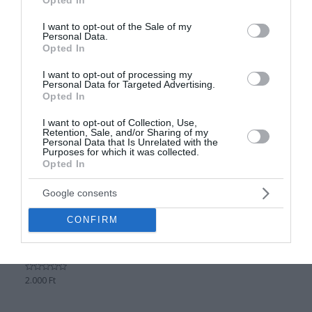
use your data for below specified purposes in below Google
Értékelés:
2.000
Ft
0
consent section.
/
I want to opt-out of the Sale of my
5
Personal Data.
Opted In
I want to opt-out of processing my
Personal Data for Targeted Advertising.
Opted In
I want to opt-out of Collection, Use,
Retention, Sale, and/or Sharing of my
Personal Data that Is Unrelated with the
Purposes for which it was collected.
Opted In
Google consents
Tusfürdő
20 ÉVEMBE KERÜLT,
CONFIRM
HOGY ILYEN OKOS…
VICCES FELIRATOS
TUSFÜRDŐ
Értékelés:
2.000
Ft
0
/
5