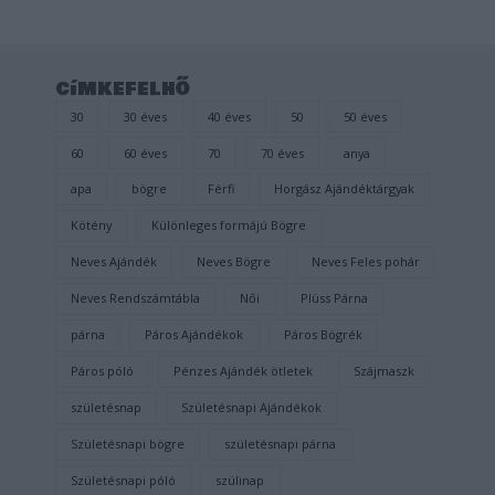
címkefelhő
30
30 éves
40 éves
50
50 éves
60
60 éves
70
70 éves
anya
apa
bögre
Férfi
Horgász Ajándéktárgyak
Kötény
Különleges formájú Bögre
Neves Ajándék
Neves Bögre
Neves Feles pohár
Neves Rendszámtábla
Női
Plüss Párna
párna
Páros Ajándékok
Páros Bögrék
Páros póló
Pénzes Ajándék ötletek
Szájmaszk
születésnap
Születésnapi Ajándékok
Születésnapi bögre
születésnapi párna
Születésnapi póló
szülinap