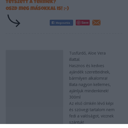
Tetszett a termék?
Oszd meg másokkal is! ;-)
Save
Tusfürdő, Aloe Vera
Leírás
illattal.
Hasznos és kedves
ajándék szeretteidnek,
bármilyen alkalomra!
Illata nagyon kellemes,
ajánljuk mindenkinek!
300ml
Az első címkén lévő képi
és szövegi tartalom nem
fedi a valóságot, viccnek
szántuk!