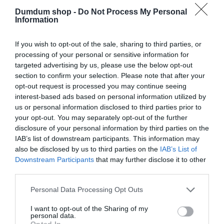
Dumdum shop -
Do Not Process My Personal
Information
Kapcsolódó termékek
If you wish to opt-out of the sale, sharing to third parties, or
processing of your personal or sensitive information for
targeted advertising by us, please use the below opt-out
section to confirm your selection. Please note that after your
opt-out request is processed you may continue seeing
interest-based ads based on personal information utilized by
us or personal information disclosed to third parties prior to
your opt-out. You may separately opt-out of the further
disclosure of your personal information by third parties on the
IAB’s list of downstream participants. This information may
also be disclosed by us to third parties on the
IAB’s List of
18+
18+
Downstream Participants
that may further disclose it to other
EROTIKUS
ADONISZ TESTŰ,
third parties.
KALANDOZÁSOKRA
SZEXISTEN VICCES
KÉSZTETIK A
FELIRATOS TUSFÜRDŐ
Please note that this website/app uses one or more Google
Personal Data Processing Opt Outs
FANTÁZIÁTLANOKAT!
services and may gather and store information including but
VICCES FELIRATOS
Értékelés:
2.000
Ft
not limited to your visit or usage behaviour. You may click to
I want to opt-out of the Sharing of my
TUSFÜRDŐ
0
/
personal data.
grant or deny consent to Google and its third-party tags to
5
Opted In