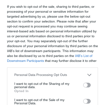
Kapcsolódó termékek
If you wish to opt-out of the sale, sharing to third parties, or
processing of your personal or sensitive information for
targeted advertising by us, please use the below opt-out
section to confirm your selection. Please note that after your
opt-out request is processed you may continue seeing
interest-based ads based on personal information utilized by
us or personal information disclosed to third parties prior to
your opt-out. You may separately opt-out of the further
disclosure of your personal information by third parties on the
IAB’s list of downstream participants. This information may
also be disclosed by us to third parties on the
IAB’s List of
Feles pohár
Feles pohár
Downstream Participants
that may further disclose it to other
ATTILA VÉDŐITALA
BETTI NYUGTATÓJA
third parties.
NEVES TÜSKE PÁLINKÁS
NEVES TÜSKE PÁLINKÁS
POHÁR
POHÁR
Please note that this website/app uses one or more Google
Personal Data Processing Opt Outs
services and may gather and store information including but
Értékelés:
1.200
Ft
Értékelés:
1.200
Ft
not limited to your visit or usage behaviour. You may click to
I want to opt-out of the Sharing of my
0
0
/
/
personal data.
grant or deny consent to Google and its third-party tags to
5
5
Opted In
use your data for below specified purposes in below Google
consent section.
I want to opt-out of the Sale of my
Personal Data.