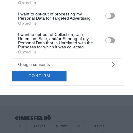
Opted In
I want to opt-out of processing my
Personal Data for Targeted Advertising.
Opted In
I want to opt-out of Collection, Use,
Retention, Sale, and/or Sharing of my
Personal Data that Is Unrelated with the
Purposes for which it was collected.
Opted In
Feles pohár
BENI HANGULAT
JAVÍTÓJA NEVES TÜSKE
Google consents
PÁLINKÁS POHÁR
CONFIRM
Értékelés:
1.200
Ft
0
/
5
címkefelhő
30
30 éves
40 éves
50
50 éves