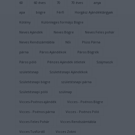
60
60 éves
70
70 éves
anya
apa
bögre
Férfi
Horgász Ajándéktárgyak
Kötény
Különleges formájú Bögre
Neves Ajándék
Neves Bögre
Neves Feles pohár
Neves Rendszámtábla
Női
Plüss Párna
párna
Páros Ajándékok
Páros Bögrék
Páros póló
Pénzes Ajándék ötletek
Szájmaszk
születésnap
Születésnapi Ajándékok
Születésnapi bögre
születésnapi párna
Születésnapi póló
szülinap
Vicces-Poénos ajándék
Vicces - Poénos Bögre
Vicces - Poénos párna
Vicces - Poénos Póló
Vicces Feles Pohár
Vicces Rendszámtábla
Vicces Tusfürdő
Vicces Zokni