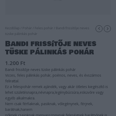
Kezdőlap
/
Pohár
/
Feles pohár
/ Bandi frissítője neves
tüske pálinkás pohár
Bandi frissítője neves
tüske pálinkás pohár
1.200
Ft
Bandi frissítője neves tüske pálinkás pohár
Vicces, feles pálinkás pohár, poénos, neves, és évszámos
felirattal.
Ez a felespohár remek ajándék, vagy akár ötletes kiegészítő is
lehet születésnapra,névnapra,legénybúcsúra,esküvőre vagy
egyéb alkalmakra.
Nem csak férfiaknak, pasiknak, vőlegénynek, férjnek,
barátnak,hanem
nőknek,csajoknak,menyasszonynak,feleségnek,barátnőnek is.