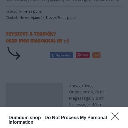
Kategória:
Feles pohár
Címkék:
Neves Ajándék
,
Neves Feles pohár
Tetszett a termék?
Oszd meg másokkal is! ;-)
Save
Anyaga:üveg
Leírás
Űrtartalom: 0,75 ml
Magassága: 8,8 cm
Szélessége: 4.5 cm
Dumdum shop -
Do Not Process My Personal
Information