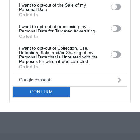
consent section.
I want to opt-out of the Sale of my
Personal Data.
Opted In
I want to opt-out of processing my
Personal Data for Targeted Advertising.
Opted In
I want to opt-out of Collection, Use,
Retention, Sale, and/or Sharing of my
Personal Data that Is Unrelated with the
Purposes for which it was collected.
Opted In
Tusfürdő
Google consents
A LEGKEMÉNYEBB
MOTOROS TUSFÜRDŐJE
CONFIRM
VICCES FELIRATTAL
Értékelés:
2.000
Ft
0
/
5