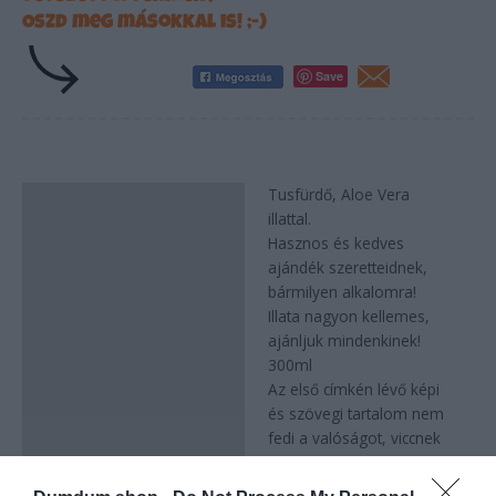
Oszd meg másokkal is! ;-)
Save
Tusfürdő, Aloe Vera
Leírás
illattal.
Hasznos és kedves
ajándék szeretteidnek,
bármilyen alkalomra!
Illata nagyon kellemes,
ajánljuk mindenkinek!
300ml
Az első címkén lévő képi
és szövegi tartalom nem
fedi a valóságot, viccnek
szántuk!