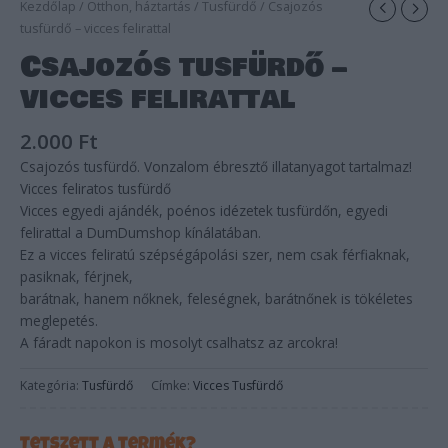
Kezdőlap
/
Otthon, háztartás
/
Tusfürdő
/ Csajozós
tusfürdő – vicces felirattal
Csajozós tusfürdő –
vicces felirattal
2.000
Ft
Csajozós tusfürdő. Vonzalom ébresztő illatanyagot tartalmaz!
Vicces feliratos tusfürdő
Vicces egyedi ajándék, poénos idézetek tusfürdőn, egyedi
felirattal a DumDumshop kínálatában.
Ez a vicces feliratú szépségápolási szer, nem csak férfiaknak,
pasiknak, férjnek,
barátnak, hanem nőknek, feleségnek, barátnőnek is tökéletes
meglepetés.
A fáradt napokon is mosolyt csalhatsz az arcokra!
Kategória:
Tusfürdő
Címke:
Vicces Tusfürdő
Tetszett a termék?