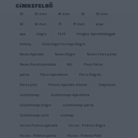
címkefelhő
30
30 éves
40 éves
50
50 éves
60
60 éves
70
70 éves
anya
apa
bögre
Férfi
Horgász Ajándéktárgyak
Kötény
Különleges formájú Bögre
Neves Ajándék
Neves Bögre
Neves Feles pohár
Neves Rendszámtábla
Női
Plüss Párna
párna
Páros Ajándékok
Páros Bögrék
Páros póló
Pénzes Ajándék ötletek
Szájmaszk
születésnap
Születésnapi Ajándékok
Születésnapi bögre
születésnapi párna
Születésnapi póló
szülinap
Vicces-Poénos ajándék
Vicces - Poénos Bögre
Vicces - Poénos párna
Vicces - Poénos Póló