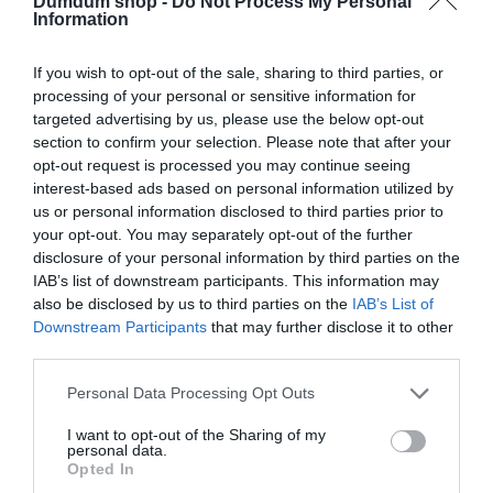
Dumdum shop -
Do Not Process My Personal
Information
Kapcsolódó termékek
If you wish to opt-out of the sale, sharing to third parties, or
processing of your personal or sensitive information for
targeted advertising by us, please use the below opt-out
section to confirm your selection. Please note that after your
opt-out request is processed you may continue seeing
interest-based ads based on personal information utilized by
us or personal information disclosed to third parties prior to
your opt-out. You may separately opt-out of the further
disclosure of your personal information by third parties on the
IAB’s list of downstream participants. This information may
also be disclosed by us to third parties on the
IAB’s List of
Downstream Participants
that may further disclose it to other
Tusfürdő
Tusfürdő
third parties.
APA – VICCES
70 ÉVEMBE KERÜLT,
FELIRATOS TUSFÜRDŐ
HOGY ILYEN OKOS…
Please note that this website/app uses one or more Google
VICCES FELIRATOS
Personal Data Processing Opt Outs
services and may gather and store information including but
TUSFÜRDŐ
Értékelés:
2.000
Ft
0
not limited to your visit or usage behaviour. You may click to
I want to opt-out of the Sharing of my
/
personal data.
5
Értékelés:
2.000
Ft
grant or deny consent to Google and its third-party tags to
Opted In
0
use your data for below specified purposes in below Google
/
5