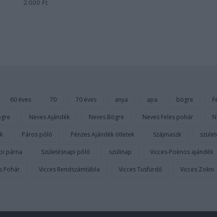
2.000
Ft
Értékelés:
0
/
5
60 éves
70
70 éves
anya
apa
bögre
Fé
ögre
Neves Ajándék
Neves Bögre
Neves Feles pohár
N
k
Páros póló
Pénzes Ajándék ötletek
Szájmaszk
szüle
pi párna
Születésnapi póló
szülinap
Vicces-Poénos ajándék
es Pohár
Vicces Rendszámtábla
Vicces Tusfürdő
Vicces Zokni