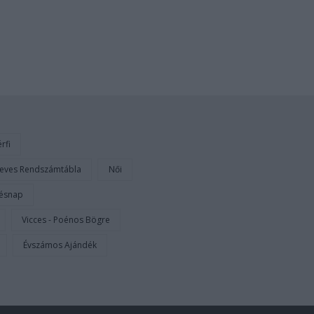
/
5
rfi
eves Rendszámtábla
Női
tésnap
Vicces - Poénos Bögre
Évszámos Ajándék