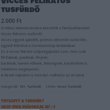
Vicces feliratos
tusfürdő
2.000
Ft
Erotikus kalandozásokra késztetik a fantáziátlanokat!
Vicces feliratos tusfürdő
Vicces egyedi ajándék, poénos idézetek tusfürdőn,
egyedi felirattal a DumDumshop kínálatában.
Ez a vicces feliratú szépségápolási szer, nem csak
férfiaknak, pasiknak, férjnek,
barátnak, hanem nőknek, feleségnek, barátnőnek is
tökéletes meglepetés.
A fáradt napokon is mosolyt csalhatsz az arcokra!
Kategóriák:
18+
,
Tusfürdő
Címke:
Vicces Tusfürdő
Tetszett a termék?
Oszd meg másokkal is! ;-)