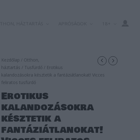
THON, HÁZTARTÁS
APRÓSÁGOK
18+
Kezdőlap
/
Otthon,
háztartás
/
Tusfürdő
/ Erotikus
kalandozásokra késztetik a fantáziátlanokat! Vicces
feliratos tusfürdő
Erotikus
kalandozásokra
késztetik a
fantáziátlanokat!