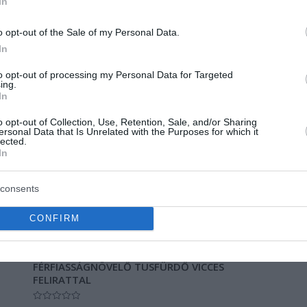
In
o opt-out of the Sale of my Personal Data.
In
to opt-out of processing my Personal Data for Targeted
ing.
In
o opt-out of Collection, Use, Retention, Sale, and/or Sharing
ersonal Data that Is Unrelated with the Purposes for which it
lected.
In
consents
CONFIRM
18+
FÉRFIASSÁGNÖVELŐ TUSFÜRDŐ VICCES
FELIRATTAL