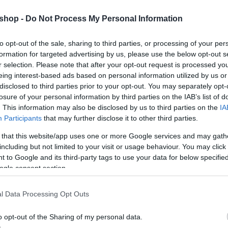
shop -
Do Not Process My Personal Information
to opt-out of the sale, sharing to third parties, or processing of your per
formation for targeted advertising by us, please use the below opt-out s
r selection. Please note that after your opt-out request is processed y
eing interest-based ads based on personal information utilized by us or
disclosed to third parties prior to your opt-out. You may separately opt-
ttal.
losure of your personal information by third parties on the IAB’s list of
ndék szeretteidnek, bármilyen alkalomra!
. This information may also be disclosed by us to third parties on the
IA
, ajánljuk mindenkinek!
Participants
that may further disclose it to other third parties.
 that this website/app uses one or more Google services and may gath
pi és szövegi tartalom nem fedi a valóságot, viccnek szántuk!
including but not limited to your visit or usage behaviour. You may click 
 to Google and its third-party tags to use your data for below specifi
ogle consent section.
l Data Processing Opt Outs
0%
o opt-out of the Sharing of my personal data.