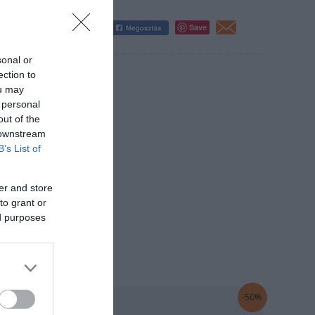
Save
sonal or
ection to
ou may
 personal
out of the
 downstream
B’s List of
er and store
to grant or
ed purposes
Original
Current
-50%
price
price