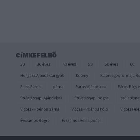
/
5
címkefelhő
30
30 éves
40 éves
50
50 éves
60
Horgász Ajándéktárgyak
Kötény
Különleges formájú B
Plüss Párna
párna
Páros Ajándékok
Páros Bögré
Születésnapi Ajándékok
Születésnapi bögre
születésna
Vicces - Poénos párna
Vicces - Poénos Póló
Vicces Fel
Évszámos Bögre
Évszámos Feles pohár