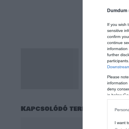
Dumdum 
If you wish 
sensitive in
confirm you
continue se
information 
Tusfürdő, Aloe Vera illa
Leírás
further disc
Hasznos és kedves ajá
participants
Illata nagyon kellemes
Downstream 
300ml
Please note
Az első címkén lévő ké
information 
deny consent
in below Go
Kapcsolódó termékek
Persona
Original
Current
-5
I want t
price
price