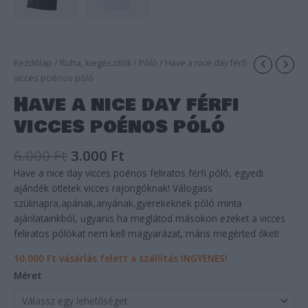
Kezdőlap
/
Ruha, kiegészítők
/
Póló
/ Have a nice day férfi
vicces poénos póló
Have a nice day férfi
vicces poénos póló
6.000
Ft
3.000
Ft
Have a nice day vicces poénos feliratos férfi póló, egyedi
ajándék ötletek vicces rajongóknak! Válogass
szülinapra,apának,anyának,gyerekeknek póló minta
ajánlatainkból, ugyanis ha meglátod másokon ezeket a vicces
feliratos pólókat nem kell magyarázat, máris megérted őket!
10.000 Ft vásárlás felett a szállítás INGYENES!
Méret