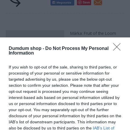
Save
Márka: Fruit of the Loom
Leírás
Kereknyakú póló
További információk
Környak: pamut/Lycra®
Dumdum shop -
Do Not Process My Personal
Kiváló minőség és
Information
tartósság.
Kényelmes viselet
If you wish to opt-out of the sale, sharing to third parties, or
minden évszakban!
processing of your personal or sensitive information for
Alapanyaga: 100% pamut
targeted advertising by us, please use the below opt-out
Súlya: 165 g
section to confirm your selection. Please note that after your
opt-out request is processed you may continue seeing
interest-based ads based on personal information utilized by
us or personal information disclosed to third parties prior to
Kapcsolódó termékek
your opt-out. You may separately opt-out of the further
disclosure of your personal information by third parties on the
Original
Current
Original
Current
IAB’s list of downstream participants. This information may
-50%
-50%
price
price
price
price
also be disclosed by us to third parties on the
IAB’s List of