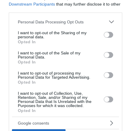
was:
is:
was:
is:
Downstream Participants
that may further disclose it to other
6.000 Ft.
3.000 Ft.
6.000 Ft.
3.000 Ft.
third parties.
Please note that this website/app uses one or more Google
Personal Data Processing Opt Outs
services and may gather and store information including but
not limited to your visit or usage behaviour. You may click to
I want to opt-out of the Sharing of my
personal data.
grant or deny consent to Google and its third-party tags to
Opted In
use your data for below specified purposes in below Google
consent section.
Póló
Póló
I want to opt-out of the Sale of my
Personal Data.
NINCS SZÜKSÉGEM
A VILÁGNAK CSAK EGY
Opted In
SZUPER KÉPESSÉGRE,
ANYA VAGY DE NEKÜNK
NAGYPAPA VAGYOK
AZ EGÉSZ VILÁG NŐI
FÉRFI PÓLÓ
ANYÁNAK PÓLÓ
I want to opt-out of processing my
Personal Data for Targeted Advertising.
Opted In
Értékelés:
6.000
Ft
3.000
Ft
Értékelés:
6.000
Ft
3.000
Ft
0
0
/
/
I want to opt-out of Collection, Use,
5
5
Retention, Sale, and/or Sharing of my
Personal Data that Is Unrelated with the
Original
Current
Purposes for which it was collected.
-50%
price
price
Opted In
was:
is:
6.000 Ft.
3.000 Ft.
Google consents