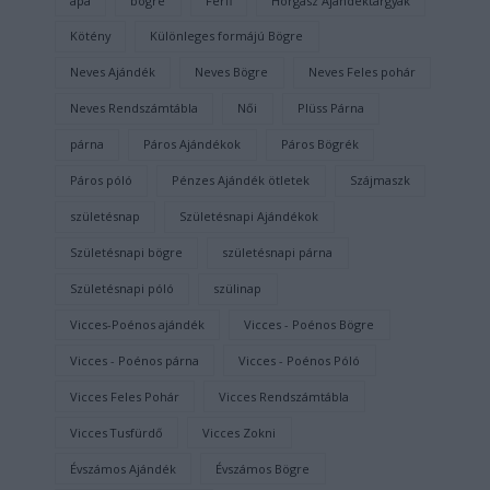
apa
bögre
Férfi
Horgász Ajándéktárgyak
Kötény
Különleges formájú Bögre
Neves Ajándék
Neves Bögre
Neves Feles pohár
Neves Rendszámtábla
Női
Plüss Párna
párna
Páros Ajándékok
Páros Bögrék
Páros póló
Pénzes Ajándék ötletek
Szájmaszk
születésnap
Születésnapi Ajándékok
Születésnapi bögre
születésnapi párna
Születésnapi póló
szülinap
Vicces-Poénos ajándék
Vicces - Poénos Bögre
Vicces - Poénos párna
Vicces - Poénos Póló
Vicces Feles Pohár
Vicces Rendszámtábla
Vicces Tusfürdő
Vicces Zokni
Évszámos Ajándék
Évszámos Bögre