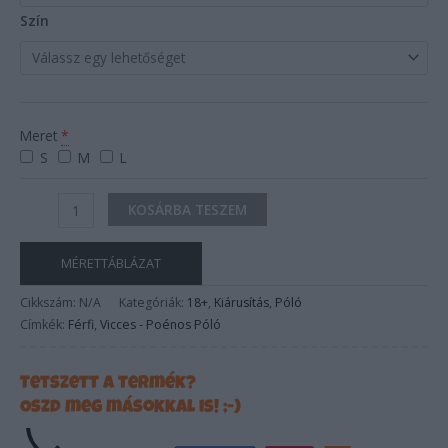
Szín
Meret
*
S
M
L
KOSÁRBA TESZEM
MÉRETTÁBLÁZAT
Cikkszám:
N/A
Kategóriák:
18+
,
Kiárusítás
,
Póló
Címkék:
Férfi
,
Vicces - Poénos Póló
Tetszett a termék?
Oszd meg másokkal is! ;-)