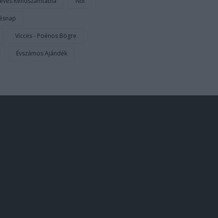
eves Rendszámtábla
Női
tésnap
Vicces - Poénos Bögre
Évszámos Ajándék