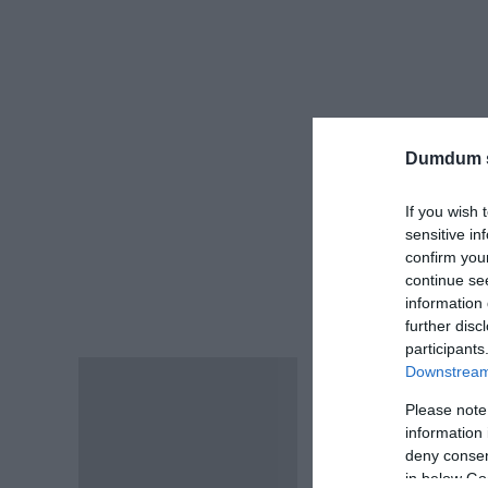
Dumdum 
If you wish 
sensitive in
confirm you
continue se
information 
further disc
participants
Márka: Fruit of the L
Downstream 
Leírás
Kereknyakú póló
Please note
További információk
Környak: pamut/Lycr
information 
Kiváló minőség és tar
deny consent
Kényelmes viselet mi
in below Go