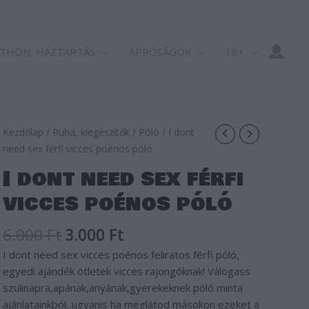
THON, HÁZTARTÁS
APRÓSÁGOK
18+
Original
Current
I
Kezdőlap
/
Ruha, kiegészítők
/
Póló
/ I dont
price
price
dont
need sex férfi vicces poénos póló
was:
is:
need
I dont need sex férfi
6.000 Ft.
3.000 Ft.
sex
vicces poénos póló
férfi
vicces
6.000
Ft
3.000
Ft
poénos
póló
I dont need sex vicces poénos feliratos férfi póló,
mennyiség
egyedi ajándék ötletek vicces rajongóknak! Válogass
szülinapra,apának,anyának,gyerekeknek póló minta
ajánlatainkból, ugyanis ha meglátod másokon ezeket a