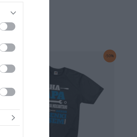
Original
Current
-50%
price
price
was:
is:
6.000 Ft.
3.000 Ft.