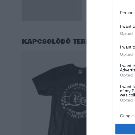
Alapanyaga: 100% pa
Súlya: 165 g
Persona
I want t
Opted 
Kapcsolódó termékek
I want t
Original
Current
Opted 
-5
price
price
was:
is:
I want 
6.000 Ft.
3.000 Ft.
Advertis
Opted 
I want t
of my P
was col
Opted 
Google 