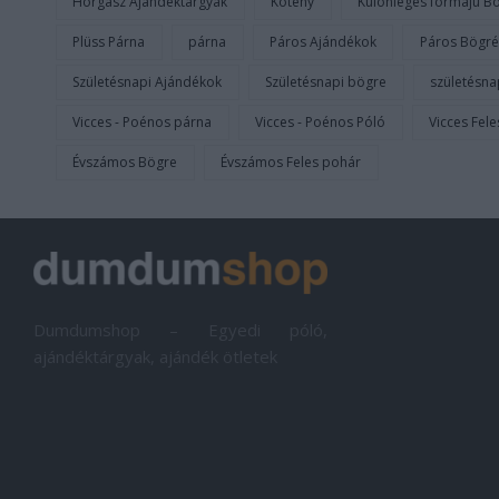
Horgász Ajándéktárgyak
Kötény
Különleges formájú B
Plüss Párna
párna
Páros Ajándékok
Páros Bögré
Születésnapi Ajándékok
Születésnapi bögre
születésna
Vicces - Poénos párna
Vicces - Poénos Póló
Vicces Fel
Évszámos Bögre
Évszámos Feles pohár
Dumdumshop – Egyedi póló,
ajándéktárgyak, ajándék ötletek