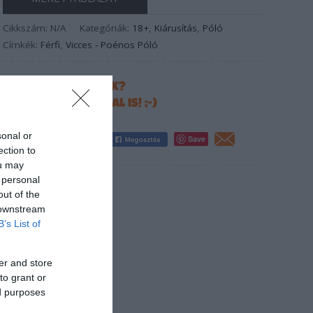
Cikkszám:
N/A
Kategóriák:
18+
,
Kiárusítás
,
Póló
Címkék:
Férfi
,
Vicces - Poénos Póló
Tetszett a termék?
Oszd meg másokkal is! ;-)
sonal or
Save
ection to
ou may
 personal
out of the
 downstream
B’s List of
er and store
to grant or
ed purposes