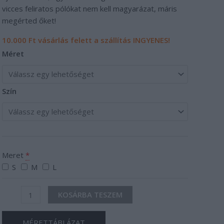
vicces feliratos pólókat nem kell magyarázat, máris
megérted őket!
10.000 Ft vásárlás felett a szállítás INGYENES!
Méret
Szín
Meret
*
S
M
L
KOSÁRBA TESZEM
MÉRETTÁBLÁZAT