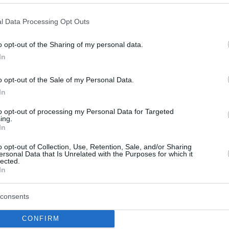
mut
l Data Processing Opt Outs
o opt-out of the Sharing of my personal data.
In
o opt-out of the Sale of my Personal Data.
Original
Current
In
0%
-50%
price
price
was:
is:
to opt-out of processing my Personal Data for Targeted
6.000 Ft.
3.000 Ft.
ing.
In
o opt-out of Collection, Use, Retention, Sale, and/or Sharing
ersonal Data that Is Unrelated with the Purposes for which it
lected.
In
consents
CONFIRM