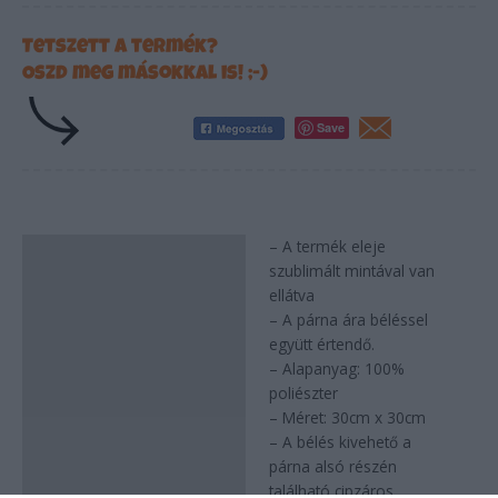
Tetszett a termék?
Oszd meg másokkal is! ;-)
Save
– A termék eleje
Leírás
szublimált mintával van
ellátva
– A párna ára béléssel
együtt értendő.
– Alapanyag: 100%
poliészter
– Méret: 30cm x 30cm
– A bélés kivehető a
párna alsó részén
található cipzáros