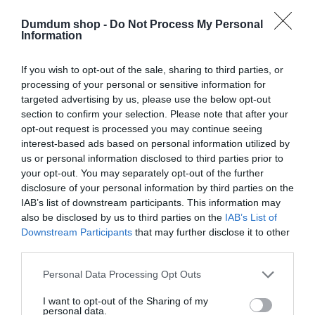
nyíláson
Dumdum shop -
Do Not Process My Personal
– A huzat mosható max.
Information
40C -on
If you wish to opt-out of the sale, sharing to third parties, or
processing of your personal or sensitive information for
targeted advertising by us, please use the below opt-out
Kapcsolódó termékek
section to confirm your selection. Please note that after your
opt-out request is processed you may continue seeing
interest-based ads based on personal information utilized by
us or personal information disclosed to third parties prior to
your opt-out. You may separately opt-out of the further
disclosure of your personal information by third parties on the
IAB’s list of downstream participants. This information may
also be disclosed by us to third parties on the
IAB’s List of
Downstream Participants
that may further disclose it to other
third parties.
Please note that this website/app uses one or more Google
Personal Data Processing Opt Outs
Otthon, háztartás
Párna
services and may gather and store information including but
QUEEN – VICCES
KING – VICCES POÉNOS
not limited to your visit or usage behaviour. You may click to
I want to opt-out of the Sharing of my
POÉNOS PÁRNA
PÁRNA TREMÉKKÉP
personal data.