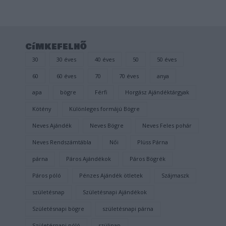
címkefelhő
30
30 éves
40 éves
50
50 éves
60
60 éves
70
70 éves
anya
apa
bögre
Férfi
Horgász Ajándéktárgyak
Kötény
Különleges formájú Bögre
Neves Ajándék
Neves Bögre
Neves Feles pohár
Neves Rendszámtábla
Női
Plüss Párna
párna
Páros Ajándékok
Páros Bögrék
Páros póló
Pénzes Ajándék ötletek
Szájmaszk
születésnap
Születésnapi Ajándékok
Születésnapi bögre
születésnapi párna
Születésnapi póló
szülinap