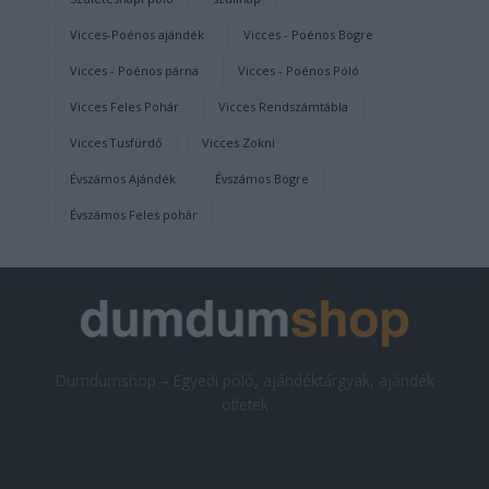
Vicces-Poénos ajándék
Vicces - Poénos Bögre
Vicces - Poénos párna
Vicces - Poénos Póló
Vicces Feles Pohár
Vicces Rendszámtábla
Vicces Tusfürdő
Vicces Zokni
Évszámos Ajándék
Évszámos Bögre
Évszámos Feles pohár
Dumdumshop – Egyedi póló, ajándéktárgyak, ajándék
ötletek