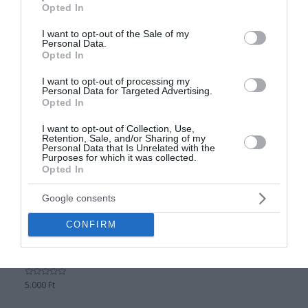
TERMÉKKÉP
grant or deny consent to Google and its third-party tags to
Opted In
use your data for below specified purposes in below Google
Értékelés:
4.000
Ft
0
Értékelés:
4.000
Ft
consent section.
/
I want to opt-out of the Sale of my
0
5
/
Personal Data.
5
Opted In
I want to opt-out of processing my
Personal Data for Targeted Advertising.
Opted In
I want to opt-out of Collection, Use,
Retention, Sale, and/or Sharing of my
Personal Data that Is Unrelated with the
Purposes for which it was collected.
Opted In
Google consents
Otthon, háztartás
CONFIRM
2000 FT MINTÁS EGYEDI
PÉNZES PÁRNA
TERMÉKKÉP
Értékelés:
5.000
Ft
0
/
5