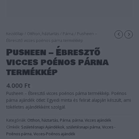
Kezdőlap
/
Otthon, háztartás
/
Párna
/ Pusheen –
Ébresztő vicces poénos párna termékkép
Pusheen – Ébresztő
vicces poénos párna
termékkép
4.000
Ft
Pusheen – Ébresztő vicces poénos párna termékkép. Poénos
párna ajándék ötlet: Egyedi minta és felirat alapján készült, ami
tökéletes ajándékként szolgál.
Kategóriák:
Otthon, háztartás
,
Párna
,
párna
,
Vicces ajándék
Címkék:
Születésnapi Ajándékok
,
születésnapi párna
,
Vicces -
Poénos párna
,
Vicces-Poénos ajándék