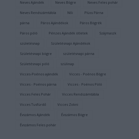
Neves Ajándék
Neves Bögre
Neves Feles pohár
Neves Rendszámtábla
Női
Plüss Párna
párna
Páros Ajándékok
Páros Bögrék
Páros póló
Pénzes Ajándék ötletek
Szájmaszk
születésnap
Születésnapi Ajándékok
Születésnapi bögre
születésnapi párna
Születésnapi póló
szülinap
Vicces-Poénos ajándék
Vicces - Poénos Bögre
Vicces - Poénos párna
Vicces - Poénos Póló
Vicces Feles Pohár
Vicces Rendszámtábla
Vicces Tusfürdő
Vicces Zokni
Évszámos Ajándék
Évszámos Bögre
Évszámos Feles pohár