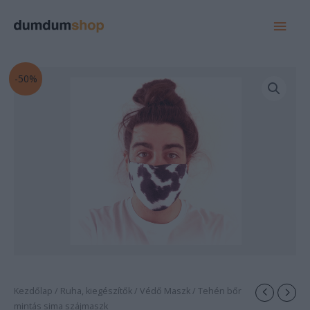
MAI
MEN
Original
Current
-50%
price
price
was:
is:
1.500 Ft.
750 Ft.
Kezdőlap
/
Ruha, kiegészítők
/
Védő Maszk
/ Tehén bőr
mintás sima szájmaszk