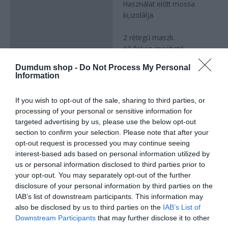
Használat előtt mossa
ki,izolálja.
2 rétegű maszk.
60 fokon mosható
Maszk anyaga:
Dumdum shop -
Do Not Process My Personal
– 1 réteg nyomtatott
Information
poliészter anyag
– 1 nagy szilárdságú
If you wish to opt-out of the sale, sharing to third parties, or
polipropilén vlies
processing of your personal or sensitive information for
(spinnylies) szűrő anyag
targeted advertising by us, please use the below opt-out
– gumi pánt
section to confirm your selection. Please note that after your
opt-out request is processed you may continue seeing
interest-based ads based on personal information utilized by
us or personal information disclosed to third parties prior to
Kapcsolódó termékek
your opt-out. You may separately opt-out of the further
disclosure of your personal information by third parties on the
IAB’s list of downstream participants. This information may
also be disclosed by us to third parties on the
IAB’s List of
Downstream Participants
that may further disclose it to other