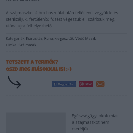
A szájmaszkot 4 óra használat után feltétlenül vegyük le és
sterilizáljuk, fertőtlenítő főzést végezzük el, szárítsuk meg,
utána újra felhelyezhető.
Kategóriák:
Kiárusítás
,
Ruha, kiegészítők
,
Védő Maszk
Címke:
Szájmaszk
Tetszett a termék?
Oszd meg másokkal is! ;-)
Save
Egészségügyi okok miatt
Leírás
a szájmaszkot nem
cseréljük.