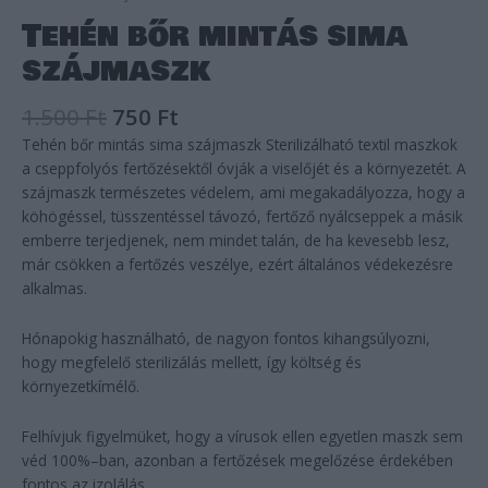
Tehén bőr mintás sima
szájmaszk
1.500
Ft
750
Ft
Tehén bőr mintás sima szájmaszk Sterilizálható textil maszkok
a cseppfolyós fertőzésektől óvják a viselőjét és a környezetét. A
szájmaszk természetes védelem, ami megakadályozza, hogy a
köhögéssel, tüsszentéssel távozó, fertőző nyálcseppek a másik
emberre terjedjenek, nem mindet talán, de ha kevesebb lesz,
már csökken a fertőzés veszélye, ezért általános védekezésre
alkalmas.
Hónapokig használható, de nagyon fontos kihangsúlyozni,
hogy megfelelő sterilizálás mellett, így költség és
környezetkímélő.
Felhívjuk figyelmüket, hogy a vírusok ellen egyetlen maszk sem
véd 100%–ban, azonban a fertőzések megelőzése érdekében
fontos az izolálás.