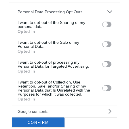
third parties.
Please note that this website/app uses one or more Google
Personal Data Processing Opt Outs
services and may gather and store information including but
not limited to your visit or usage behaviour. You may click to
I want to opt-out of the Sharing of my
personal data.
grant or deny consent to Google and its third-party tags to
Opted In
use your data for below specified purposes in below Google
Ruha, kiegészítők
Ruha, kiegészítők
consent section.
I want to opt-out of the Sale of my
ELEGEM VAN A
DRÁGÁM, KIVENNÉD AZ
Personal Data.
NAGYIHOZ MENTEM!
ELEMET A GYEREKBŐL!
Opted In
BABA BODY
BABA BODY
RUGDALÓZÓ
RUGDALÓZÓ
I want to opt-out of processing my
Personal Data for Targeted Advertising.
Értékelés:
3.500
Ft
Értékelés:
3.500
Ft
Opted In
0
0
/
/
5
5
I want to opt-out of Collection, Use,
Retention, Sale, and/or Sharing of my
Personal Data that Is Unrelated with the
Original
Current
-50%
Purposes for which it was collected.
price
price
Opted In
was:
is:
1.500 Ft.
750 Ft.
Google consents
CONFIRM