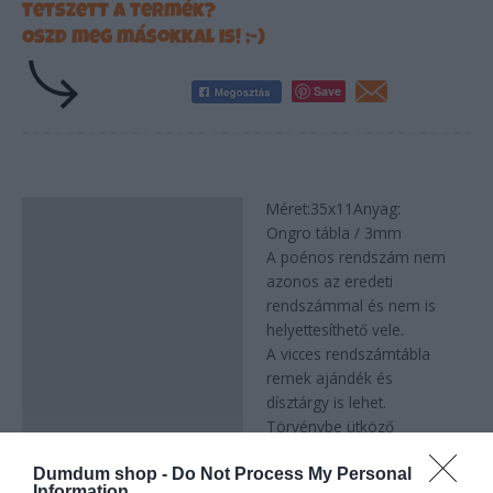
Tetszett a termék?
Oszd meg másokkal is! ;-)
Save
Méret:35x11Anyag:
Leírás
Ongro tábla / 3mm
A poénos rendszám nem
azonos az eredeti
rendszámmal és nem is
helyettesíthető vele.
A vicces rendszámtábla
remek ajándék és
dísztárgy is lehet.
Törvénybe ütköző
felhasználás miatt nem
Dumdum shop -
Do Not Process My Personal
vállalunk felelősséget.
Information