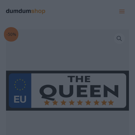
MAI
MEN
Original
Current
-50%
price
price
was:
is:
2.000 Ft.
1.000 Ft.