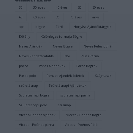
30
30 éves
40 éves
50
50 éves
60
60 éves
70
70 éves
anya
apa
bögre
Férfi
Horgász Ajándéktárgyak
Kötény
Különleges formájú Bögre
Neves Ajándék
Neves Bögre
Neves Feles pohár
Neves Rendszámtábla
Női
Plüss Párna
párna
Páros Ajándékok
Páros Bögrék
Páros póló
Pénzes Ajándék ötletek
Szájmaszk
születésnap
Születésnapi Ajándékok
Születésnapi bögre
születésnapi párna
Születésnapi póló
szülinap
Vicces-Poénos ajándék
Vicces - Poénos Bögre
Vicces - Poénos párna
Vicces - Poénos Póló