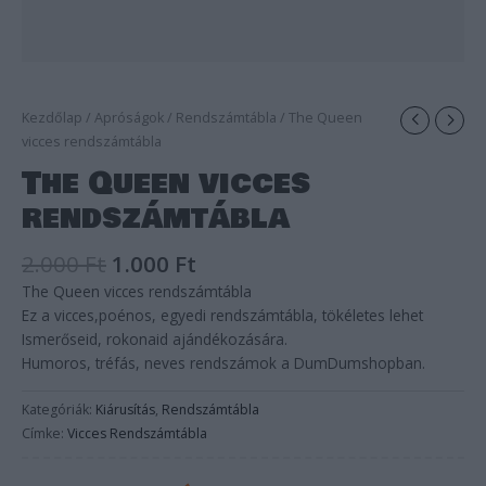
Kezdőlap
/
Apróságok
/
Rendszámtábla
/ The Queen
vicces rendszámtábla
The Queen vicces
rendszámtábla
2.000
Ft
1.000
Ft
The Queen vicces rendszámtábla
Ez a vicces,poénos, egyedi rendszámtábla, tökéletes lehet
Ismerőseid, rokonaid ajándékozására.
Humoros, tréfás, neves rendszámok a DumDumshopban.
Kategóriák:
Kiárusítás
,
Rendszámtábla
Címke:
Vicces Rendszámtábla