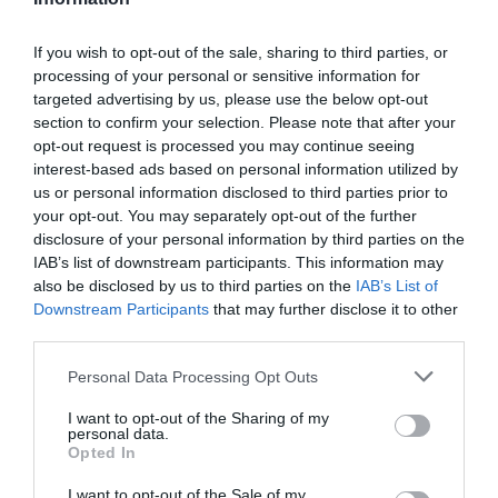
If you wish to opt-out of the sale, sharing to third parties, or
processing of your personal or sensitive information for
Kapcsolódó termékek
targeted advertising by us, please use the below opt-out
Original
Current
Original
Current
section to confirm your selection. Please note that after your
-50%
-50%
price
price
price
price
opt-out request is processed you may continue seeing
was:
is:
was:
is:
interest-based ads based on personal information utilized by
2.000 Ft.
1.000 Ft.
2.000 Ft.
1.000 Ft.
us or personal information disclosed to third parties prior to
your opt-out. You may separately opt-out of the further
disclosure of your personal information by third parties on the
IAB’s list of downstream participants. This information may
also be disclosed by us to third parties on the
IAB’s List of
Downstream Participants
that may further disclose it to other
third parties.
Kiárusítás
Kiárusítás
Please note that this website/app uses one or more Google
BANDI JÁRGÁNYA NEVES
100% MAGYAR VICCES
Personal Data Processing Opt Outs
RENDSZÁMTÁBLA
RENDSZÁMTÁBLA
services and may gather and store information including but
not limited to your visit or usage behaviour. You may click to
I want to opt-out of the Sharing of my
personal data.
Értékelés:
2.000
Ft
1.000
Ft
Értékelés:
2.000
Ft
1.000
Ft
grant or deny consent to Google and its third-party tags to
0
0
Opted In
/
/
use your data for below specified purposes in below Google
5
5
consent section.
I want to opt-out of the Sale of my