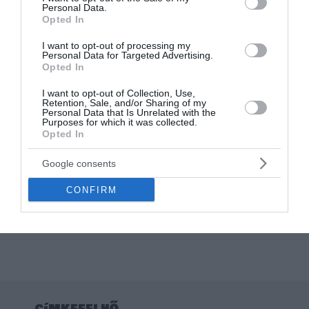
Personal Data.
Original
Current
-50%
Opted In
price
price
was:
is:
I want to opt-out of processing my
2.000 Ft.
1.000 Ft.
Personal Data for Targeted Advertising.
Opted In
I want to opt-out of Collection, Use,
Retention, Sale, and/or Sharing of my
Personal Data that Is Unrelated with the
Purposes for which it was collected.
Opted In
Kiárusítás
Google consents
ÁRON HARCI SZEKERE
NEVES
CONFIRM
RENDSZÁMTÁBLA
Értékelés:
2.000
Ft
1.000
Ft
0
/
5
címkefelhő