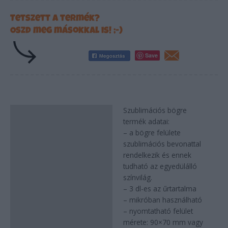
Tetszett a termék?
Oszd meg másokkal is! ;-)
Save
Szublimációs bögre
Leírás
termék adatai:
– a bögre felülete
szublimációs bevonattal
rendelkezik és ennek
tudható az egyedülálló
színvilág.
– 3 dl-es az űrtartalma
– mikróban használható
– nyomtatható felület
mérete: 90×70 mm vagy