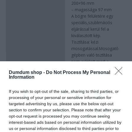
200×96 mm
– magassága 97 mm
A bögre felületére egy
speciális,szublimációs
eljárással kerül fel a
kiválasztott kép.
Tisztítása: kézi
mosogatással.Mosogató
gépben való tisztítása
nem ajánlott,mert a
tisztító vegyszer a bögre
Dumdum shop -
Do Not Process My Personal
felületére nyomott képet
Information
bemattíthatja és a színét
kifakítja.
If you wish to opt-out of the sale, sharing to third parties, or
A terméken látható minta
processing of your personal or sensitive information for
csak illusztráció.
targeted advertising by us, please use the below opt-out
A bögrére lévő mintát a
section to confirm your selection. Please note that after your
füllel átellenes oldalra
opt-out request is processed you may continue seeing
tesszük középre
interest-based ads based on personal information utilized by
helyezve.Amennyiben
us or personal information disclosed to third parties prior to