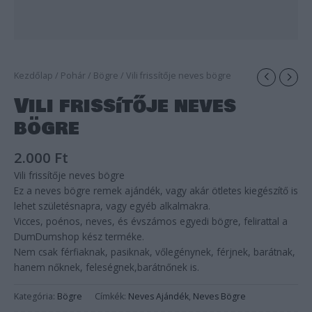
Kezdőlap
/
Pohár
/
Bögre
/ Vili frissítője neves bögre
Vili frissítője neves
bögre
2.000
Ft
Vili frissítője neves bögre
Ez a neves bögre remek ajándék, vagy akár ötletes kiegészítő is
lehet születésnapra, vagy egyéb alkalmakra.
Vicces, poénos, neves, és évszámos egyedi bögre, felirattal a
DumDumshop kész terméke.
Nem csak férfiaknak, pasiknak, vőlegénynek, férjnek, barátnak,
hanem nőknek, feleségnek,barátnőnek is.
Kategória:
Bögre
Címkék:
Neves Ajándék
,
Neves Bögre