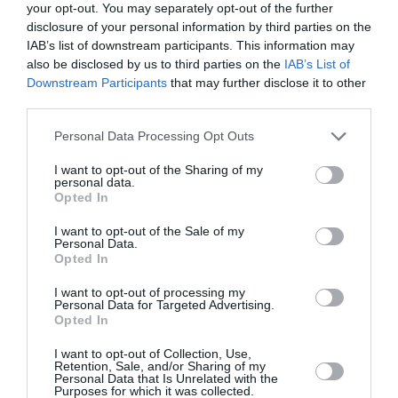
jobb vagy bal oldalra
your opt-out. You may separately opt-out of the further
szeretnéd a képet,akkor
disclosure of your personal information by third parties on the
a megrendelés
IAB’s list of downstream participants. This information may
leadásakor jelezd.
also be disclosed by us to third parties on the
IAB’s List of
Downstream Participants
that may further disclose it to other
third parties.
Please note that this website/app uses one or more Google
Personal Data Processing Opt Outs
Kapcsolódó termékek
services and may gather and store information including but
not limited to your visit or usage behaviour. You may click to
I want to opt-out of the Sharing of my
Original
Current
Original
Current
-50%
-50%
personal data.
price
price
price
price
grant or deny consent to Google and its third-party tags to
Opted In
was:
is:
was:
is:
use your data for below specified purposes in below Google
2.000 Ft.
1.000 Ft.
2.000 Ft.
1.000 Ft.
consent section.
I want to opt-out of the Sale of my
Personal Data.
Opted In
I want to opt-out of processing my
Personal Data for Targeted Advertising.
Opted In
I want to opt-out of Collection, Use,
Bögre
Bögre
Retention, Sale, and/or Sharing of my
A LEGJOBB ÉVJÁRAT –
A LEGJOBB ÉVJÁRAT –
Personal Data that Is Unrelated with the
1960 ÉVSZÁMOS BÖGRE
1975 ÉVSZÁMOS BÖGRE
Purposes for which it was collected.