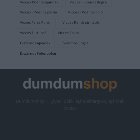
Vicces-Poénos ajándék
Vicces - Poénos Bögre
Vicces - Poénos párna
Vicces - Poénos Póló
Vicces Feles Pohár
Vicces Rendszámtábla
Vicces Tusfürdő
Vicces Zokni
Évszámos Ajándék
Évszámos Bögre
Évszámos Feles pohár
Dumdumshop – Egyedi póló, ajándéktárgyak, ajándék
ötletek