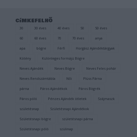
címkefelhő
30
30 éves
40 éves
50
50 éves
60
60 éves
70
70 éves
anya
apa
bögre
Férfi
Horgász Ajándéktárgyak
Kötény
Különleges formájú Bögre
Neves Ajándék
Neves Bögre
Neves Feles pohár
Neves Rendszámtábla
Női
Plüss Párna
párna
Páros Ajándékok
Páros Bögrék
Páros póló
Pénzes Ajándék ötletek
Szájmaszk
születésnap
Születésnapi Ajándékok
Születésnapi bögre
születésnapi párna
Születésnapi póló
szülinap