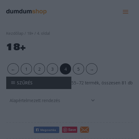
MAI
MEN
Kezdőlap
/
18+
/ 4. oldal
18+
←
1
2
3
4
5
→
SZŰRÉS
55–72 termék, összesen 81 db
Save