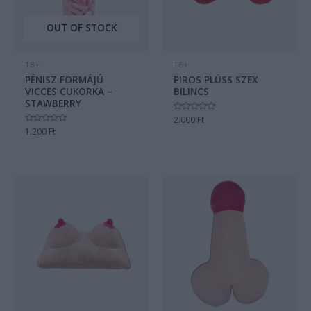
OUT OF STOCK
18+
18+
PÉNISZ FORMÁJÚ
PIROS PLÜSS SZEX
VICCES CUKORKA –
BILINCS
STAWBERRY
Értékelés:
2.000
Ft
0
Értékelés:
1.200
Ft
/
0
5
/
5