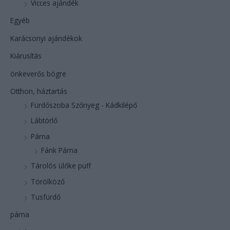
Vicces ajándék
Egyéb
Karácsonyi ajándékok
Kiárusítás
önkeverős bögre
Otthon, háztartás
Fürdőszoba Szőnyeg - Kádkilépő
Lábtörlő
Párna
Fánk Párna
Tárolós ülőke puff
Törölköző
Tusfürdő
párna