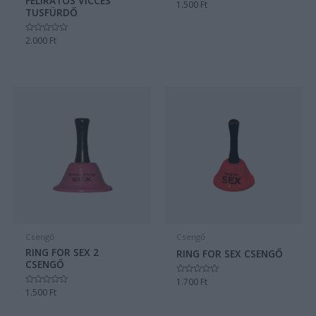
FELIRATOS VICCES
Értékelés:
1.500
Ft
TUSFÜRDŐ
0
/
5
Értékelés:
2.000
Ft
0
/
5
Csengő
Csengő
RING FOR SEX 2
RING FOR SEX CSENGŐ
CSENGŐ
Értékelés:
1.700
Ft
0
Értékelés:
1.500
Ft
/
0
5
/
5