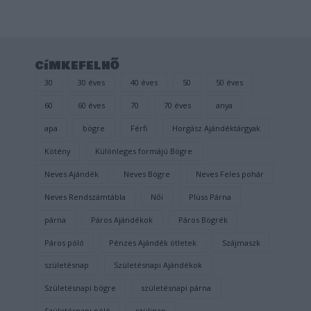
címkefelhő
30
30 éves
40 éves
50
50 éves
60
60 éves
70
70 éves
anya
apa
bögre
Férfi
Horgász Ajándéktárgyak
Kötény
Különleges formájú Bögre
Neves Ajándék
Neves Bögre
Neves Feles pohár
Neves Rendszámtábla
Női
Plüss Párna
párna
Páros Ajándékok
Páros Bögrék
Páros póló
Pénzes Ajándék ötletek
Szájmaszk
születésnap
Születésnapi Ajándékok
Születésnapi bögre
születésnapi párna
Születésnapi póló
szülinap