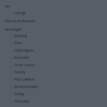
18+
Csengő
Álarcok és Maszkok
Apróságok
Édesség
Érem
Hűtőmágnes
Kulcstartó
Oscar szobor
Persely
Plüss játékok
Rendszámtábla
Serleg
Tetoválás