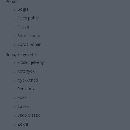
Pohár
Bögre
Feles pohár
Flaska
Sörös korsó
Sörös pohár
Ruha, kiegészítők
Kitűző, jelvény
Kötények
Nyakkendő
Pénztárca
Póló
Táska
Védő Maszk
Zokni