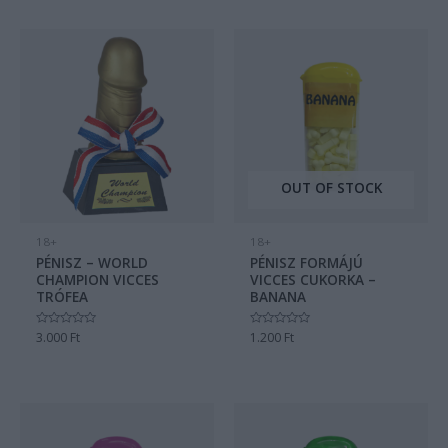
OUT OF STOCK
18+
18+
PÉNISZ – WORLD
PÉNISZ FORMÁJÚ
CHAMPION VICCES
VICCES CUKORKA –
TRÓFEA
BANANA
Értékelés:
3.000
Ft
Értékelés:
1.200
Ft
0
0
/
/
5
5