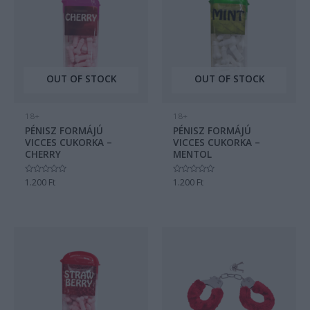
OUT OF STOCK
OUT OF STOCK
18+
18+
PÉNISZ FORMÁJÚ
PÉNISZ FORMÁJÚ
VICCES CUKORKA –
VICCES CUKORKA –
CHERRY
MENTOL
Értékelés:
1.200
Ft
Értékelés:
1.200
Ft
0
0
/
/
5
5