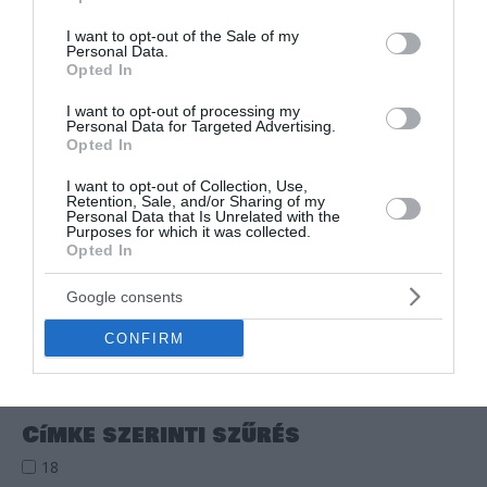
use your data for below specified purposes in below Google
consent section.
I want to opt-out of the Sale of my
Personal Data.
Opted In
18+
18+
STUDENT FÉRFI VICCES
SZEX BOLDOGSÁG
I want to opt-out of processing my
Personal Data for Targeted Advertising.
POÉNOS PÓLÓ
BEFŐTT
Opted In
Értékelés:
6.000
Ft
3.000
Ft
Értékelés:
1.500
Ft
0
0
I want to opt-out of Collection, Use,
/
/
Retention, Sale, and/or Sharing of my
5
5
Personal Data that Is Unrelated with the
Purposes for which it was collected.
Opted In
←
1
2
3
4
5
→
Google consents
CONFIRM
S
e
a
Címke szerinti szűrés
r
18
c