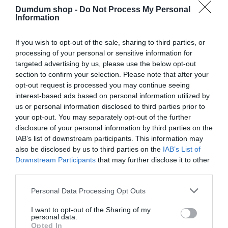
Dumdum shop -
Do Not Process My Personal
Information
If you wish to opt-out of the sale, sharing to third parties, or
processing of your personal or sensitive information for
targeted advertising by us, please use the below opt-out
section to confirm your selection. Please note that after your
opt-out request is processed you may continue seeing
18+
18+
interest-based ads based on personal information utilized by
SEX FOKOZÓ… –
SÍKOSÍTÓ TUSFÜRDŐ
KERÁMIA BÖGRE
us or personal information disclosed to third parties prior to
your opt-out. You may separately opt-out of the further
Értékelés:
2.000
Ft
0
Értékelés:
2.500
Ft
disclosure of your personal information by third parties on the
/
0
5
/
IAB’s list of downstream participants. This information may
5
also be disclosed by us to third parties on the
IAB’s List of
Downstream Participants
that may further disclose it to other
Original
Current
-50%
third parties.
price
price
was:
is:
6.000 Ft.
3.000 Ft.
Please note that this website/app uses one or more Google
Personal Data Processing Opt Outs
services and may gather and store information including but
not limited to your visit or usage behaviour. You may click to
I want to opt-out of the Sharing of my
personal data.
grant or deny consent to Google and its third-party tags to
Opted In