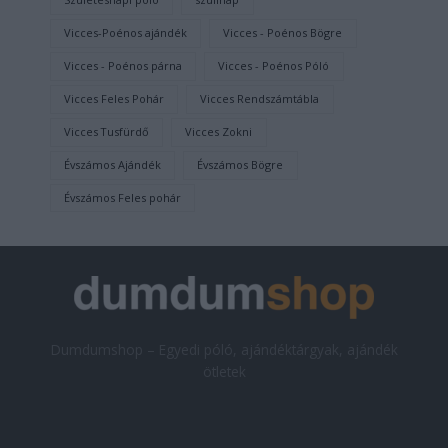
Vicces-Poénos ajándék
Vicces - Poénos Bögre
Vicces - Poénos párna
Vicces - Poénos Póló
Vicces Feles Pohár
Vicces Rendszámtábla
Vicces Tusfürdő
Vicces Zokni
Évszámos Ajándék
Évszámos Bögre
Évszámos Feles pohár
Dumdumshop – Egyedi póló, ajándéktárgyak, ajándék
ötletek