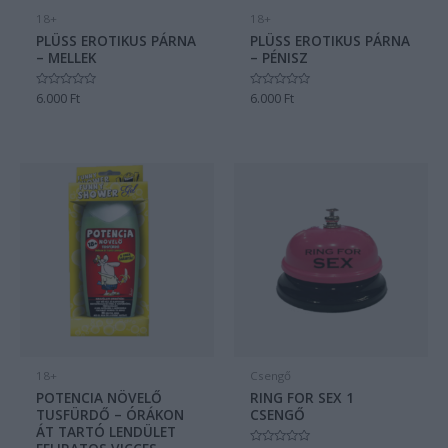
18+
18+
PLÜSS EROTIKUS PÁRNA
PLÜSS EROTIKUS PÁRNA
– MELLEK
– PÉNISZ
Értékelés:
6.000
Ft
Értékelés:
6.000
Ft
0
0
/
/
5
5
18+
Csengő
POTENCIA NÖVELŐ
RING FOR SEX 1
TUSFÜRDŐ – ÓRÁKON
CSENGŐ
ÁT TARTÓ LENDÜLET