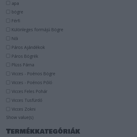
apa
h
bögre
f
Férfi
o
r
Különleges formájú Bögre
:
Női
Páros Ajándékok
Páros Bögrék
Plüss Párna
Vicces - Poénos Bögre
Vicces - Poénos Póló
Vicces Feles Pohár
Vicces Tusfürdő
Vicces Zokni
Show value(s)
Termékkategóriák