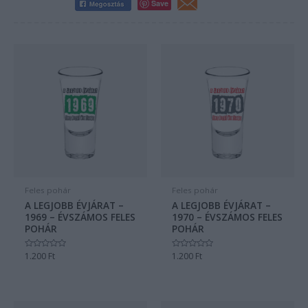
Save
Feles pohár
Feles pohár
A LEGJOBB ÉVJÁRAT –
A LEGJOBB ÉVJÁRAT –
1969 – ÉVSZÁMOS FELES
1970 – ÉVSZÁMOS FELES
POHÁR
POHÁR
Értékelés:
1.200
Ft
Értékelés:
1.200
Ft
0
0
/
/
5
5