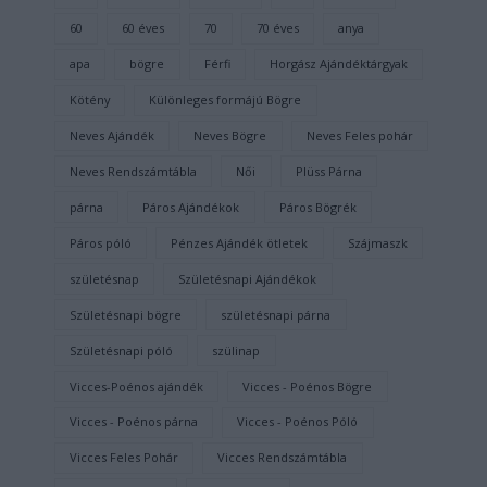
60
60 éves
70
70 éves
anya
apa
bögre
Férfi
Horgász Ajándéktárgyak
Kötény
Különleges formájú Bögre
Neves Ajándék
Neves Bögre
Neves Feles pohár
Neves Rendszámtábla
Női
Plüss Párna
párna
Páros Ajándékok
Páros Bögrék
Páros póló
Pénzes Ajándék ötletek
Szájmaszk
születésnap
Születésnapi Ajándékok
Születésnapi bögre
születésnapi párna
Születésnapi póló
szülinap
Vicces-Poénos ajándék
Vicces - Poénos Bögre
Vicces - Poénos párna
Vicces - Poénos Póló
Vicces Feles Pohár
Vicces Rendszámtábla