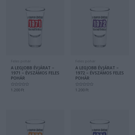
Feles pohár
Feles pohár
A LEGJOBB ÉVJÁRAT –
A LEGJOBB ÉVJÁRAT –
1971 – ÉVSZÁMOS FELES
1972 – ÉVSZÁMOS FELES
POHÁR
POHÁR
Értékelés:
1.200
Ft
Értékelés:
1.200
Ft
0
0
/
/
5
5