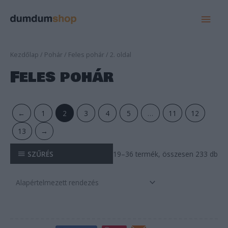
MAI
MEN
Kezdőlap
/
Pohár
/
Feles pohár
/ 2. oldal
Feles pohár
←
1
2
3
4
5
…
11
12
13
→
SZŰRÉS
19–36 termék, összesen 233 db