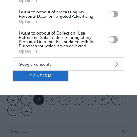
Opted In
I want to opt-out of processing my
Personal Data for Targeted Advertising.
Opted In
I want to opt-out of Collection, Use,
Retention, Sale, and/or Sharing of my
Feles pohár
Feles pohár
Personal Data that Is Unrelated with the
Purposes for which it was collected.
A LEGJOBB ÉVJÁRAT –
A LEGJOBB ÉVJÁRAT –
Opted In
1985 – ÉVSZÁMOS FELES
1986 – ÉVSZÁMOS FELES
POHÁR
POHÁR
Google consents
Értékelés:
1.200
Ft
Értékelés:
1.200
Ft
0
0
CONFIRM
/
/
5
5
←
1
2
3
4
5
…
11
12
13
→
S