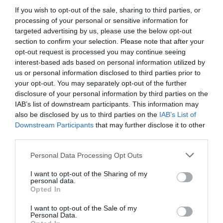
If you wish to opt-out of the sale, sharing to third parties, or
processing of your personal or sensitive information for
targeted advertising by us, please use the below opt-out
section to confirm your selection. Please note that after your
opt-out request is processed you may continue seeing
interest-based ads based on personal information utilized by
us or personal information disclosed to third parties prior to
your opt-out. You may separately opt-out of the further
disclosure of your personal information by third parties on the
Feles pohár
Feles pohár
IAB’s list of downstream participants. This information may
A LEGJOBB ÉVJÁRAT –
A LEGJOBB ÉVJÁRAT –
also be disclosed by us to third parties on the
IAB’s List of
1983 – ÉVSZÁMOS FELES
1984 – ÉVSZÁMOS FELES
Downstream Participants
that may further disclose it to other
POHÁR
POHÁR
third parties.
Értékelés:
1.200
Ft
Értékelés:
1.200
Ft
Please note that this website/app uses one or more Google
Personal Data Processing Opt Outs
0
0
/
/
services and may gather and store information including but
5
5
not limited to your visit or usage behaviour. You may click to
I want to opt-out of the Sharing of my
personal data.
grant or deny consent to Google and its third-party tags to
Opted In
use your data for below specified purposes in below Google
consent section.
I want to opt-out of the Sale of my
Personal Data.