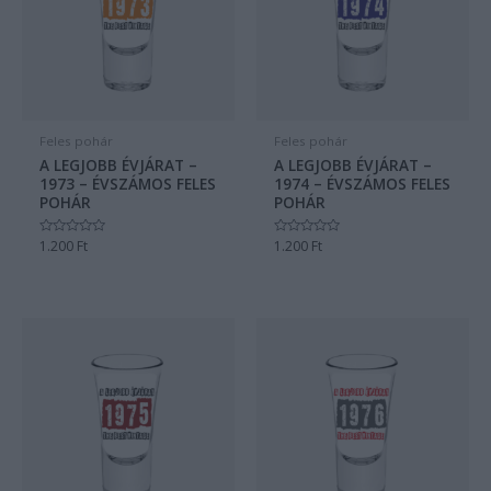
Feles pohár
Feles pohár
A LEGJOBB ÉVJÁRAT –
A LEGJOBB ÉVJÁRAT –
1973 – ÉVSZÁMOS FELES
1974 – ÉVSZÁMOS FELES
POHÁR
POHÁR
Értékelés:
1.200
Ft
Értékelés:
1.200
Ft
0
0
/
/
5
5