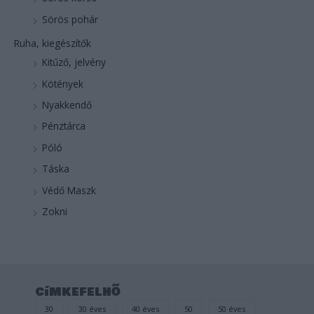
Sörös pohár
Ruha, kiegészítők
Kitűző, jelvény
Kötények
Nyakkendő
Pénztárca
Póló
Táska
Védő Maszk
Zokni
címkefelhő
30
30 éves
40 éves
50
50 éves