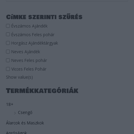
e
a
Címke szerinti szűrés
r
Évszámos Ajándék
c
Évszámos Feles pohár
h
Horgász Ajándéktárgyak
f
Neves Ajándék
o
r
Neves Feles pohár
:
Vicces Feles Pohár
Show value(s)
Termékkategóriák
18+
Csengő
Álarcok és Maszkok
Apróságok