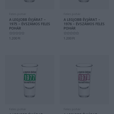
Feles pohár
Feles pohár
A LEGJOBB ÉVJÁRAT –
A LEGJOBB ÉVJÁRAT –
1975 – ÉVSZÁMOS FELES
1976 – ÉVSZÁMOS FELES
POHÁR
POHÁR
Értékelés:
1.200
Ft
Értékelés:
1.200
Ft
0
0
/
/
5
5
Feles pohár
Feles pohár