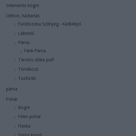
önkeverős bögre
Otthon, háztartás
Fürdőszoba Szőnyeg - Kádkilépő
Lábtörlő
Párna
Fánk Párna
Tárolós ülőke puff
Törölköző
Tusfürdő
párna
Pohár
Bögre
Feles pohár
Flaska
Sörös korsó