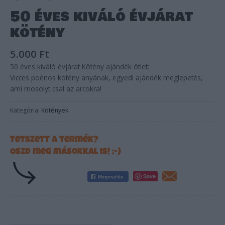
50 éves kiváló évjárat
kötény
5.000
Ft
50 éves kiváló évjárat Kötény ajándék ötlet:
Vicces poénos kötény anyának, egyedi ajándék meglepetés,
ami mosolyt csal az arcokra!
Kategória:
Kötények
Tetszett a termék?
Oszd meg másokkal is! ;-)
Save