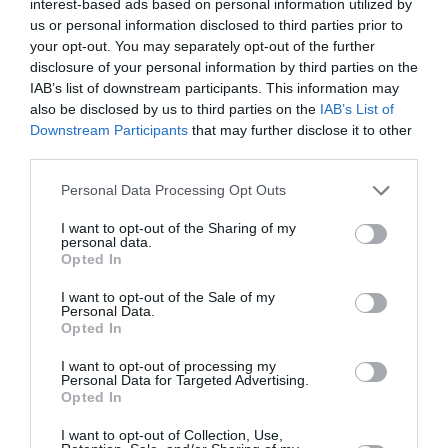
interest-based ads based on personal information utilized by
us or personal information disclosed to third parties prior to
Kötények
Kötények
your opt-out. You may separately opt-out of the further
HAPPY BIRTHDAY MAN
TŰZOLTÓ FIRE MINTÁS
MINTÁS VICCES KÖTÉNY
VICCES KÖTÉNY
disclosure of your personal information by third parties on the
IAB’s list of downstream participants. This information may
Értékelés:
5.000
Ft
Értékelés:
5.000
Ft
also be disclosed by us to third parties on the
IAB’s List of
0
0
/
/
Downstream Participants
that may further disclose it to other
5
5
third parties.
Please note that this website/app uses one or more Google
Personal Data Processing Opt Outs
services and may gather and store information including but
not limited to your visit or usage behaviour. You may click to
I want to opt-out of the Sharing of my
personal data.
grant or deny consent to Google and its third-party tags to
Opted In
use your data for below specified purposes in below Google
consent section.
I want to opt-out of the Sale of my
Personal Data.
Opted In
I want to opt-out of processing my
Personal Data for Targeted Advertising.
Kötények
Opted In
ÖTCSILLAGOS
NAGYMAMA – KÖTÉNY
I want to opt-out of Collection, Use,