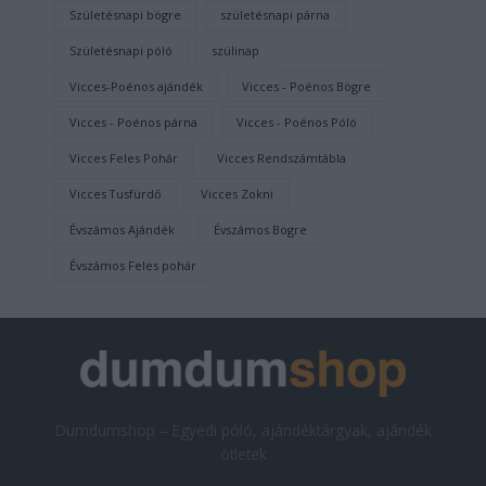
Születésnapi bögre
születésnapi párna
Születésnapi póló
szülinap
Vicces-Poénos ajándék
Vicces - Poénos Bögre
Vicces - Poénos párna
Vicces - Poénos Póló
Vicces Feles Pohár
Vicces Rendszámtábla
Vicces Tusfürdő
Vicces Zokni
Évszámos Ajándék
Évszámos Bögre
Évszámos Feles pohár
Dumdumshop – Egyedi póló, ajándéktárgyak, ajándék
ötletek