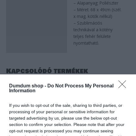
– Alapanyag: Poliészter
Leírás
– Méret: 68 x 49cm (szél.
x mag. kötők nélkül)
– Szublimációs
technikával a kötény
teljes fehér felülete
nyomtatható.
Kapcsolódó termékek
Dumdum shop -
Do Not Process My Personal
Information
If you wish to opt-out of the sale, sharing to third parties, or
processing of your personal or sensitive information for
targeted advertising by us, please use the below opt-out
section to confirm your selection. Please note that after your
OUT OF STOCK
opt-out request is processed you may continue seeing