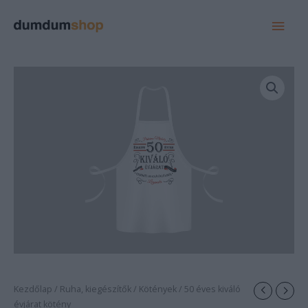
MAI
MEN
Kezdőlap
/
Ruha, kiegészítők
/
Kötények
/ 50 éves kiváló
évjárat kötény