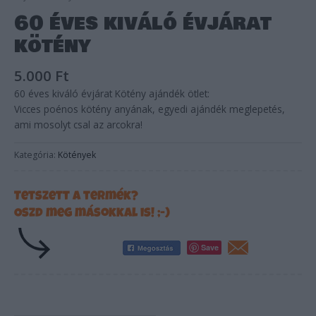
60 éves kiváló évjárat
kötény
5.000
Ft
60 éves kiváló évjárat Kötény ajándék ötlet:
Vicces poénos kötény anyának, egyedi ajándék meglepetés,
ami mosolyt csal az arcokra!
Kategória:
Kötények
Tetszett a termék?
Oszd meg másokkal is! ;-)
Save