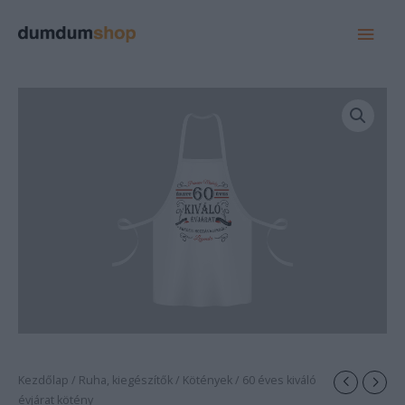
MAI
MEN
Kezdőlap
/
Ruha, kiegészítők
/
Kötények
/ 60 éves kiváló
évjárat kötény