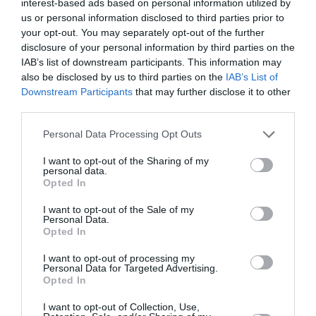
interest-based ads based on personal information utilized by
us or personal information disclosed to third parties prior to
Kötények
Kötények
your opt-out. You may separately opt-out of the further
30 ÉVES KIVÁLÓ
ÖTCSILLAGOS
ÉVJÁRAT KÖTÉNY
NAGYMAMA – KÖTÉNY
disclosure of your personal information by third parties on the
IAB’s list of downstream participants. This information may
Értékelés:
5.000
Ft
Értékelés:
5.000
Ft
also be disclosed by us to third parties on the
IAB’s List of
0
0
/
/
Downstream Participants
that may further disclose it to other
5
5
third parties.
Please note that this website/app uses one or more Google
Personal Data Processing Opt Outs
services and may gather and store information including but
not limited to your visit or usage behaviour. You may click to
I want to opt-out of the Sharing of my
personal data.
grant or deny consent to Google and its third-party tags to
Opted In
use your data for below specified purposes in below Google
consent section.
I want to opt-out of the Sale of my
Personal Data.
Opted In
I want to opt-out of processing my
Personal Data for Targeted Advertising.
Kötények
Opted In
ANYA A LEGJOBB
SZAKÁCS – KÖTÉNY
I want to opt-out of Collection, Use,