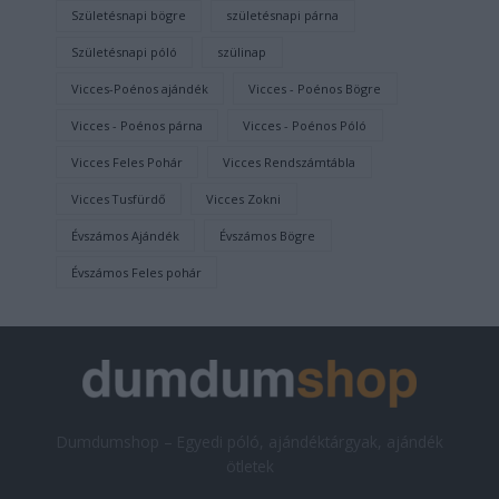
Születésnapi bögre
születésnapi párna
Születésnapi póló
szülinap
Vicces-Poénos ajándék
Vicces - Poénos Bögre
Vicces - Poénos párna
Vicces - Poénos Póló
Vicces Feles Pohár
Vicces Rendszámtábla
Vicces Tusfürdő
Vicces Zokni
Évszámos Ajándék
Évszámos Bögre
Évszámos Feles pohár
Dumdumshop – Egyedi póló, ajándéktárgyak, ajándék
ötletek