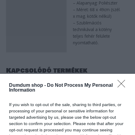
– Alapanyag: Poliészter
Leírás
– Méret: 68 x 49cm (szél.
x mag. kötők nélkül)
– Szublimációs
technikával a kötény
teljes fehér felülete
nyomtatható.
Kapcsolódó termékek
Dumdum shop -
Do Not Process My Personal
Information
If you wish to opt-out of the sale, sharing to third parties, or
processing of your personal or sensitive information for
targeted advertising by us, please use the below opt-out
section to confirm your selection. Please note that after your
opt-out request is processed you may continue seeing