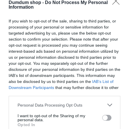
szántuk!
Dumdum shop -
Do Not Process My Personal
Information
If you wish to opt-out of the sale, sharing to third parties, or
Kapcsolódó termékek
processing of your personal or sensitive information for
targeted advertising by us, please use the below opt-out
section to confirm your selection. Please note that after your
opt-out request is processed you may continue seeing
interest-based ads based on personal information utilized by
us or personal information disclosed to third parties prior to
your opt-out. You may separately opt-out of the further
disclosure of your personal information by third parties on the
IAB’s list of downstream participants. This information may
also be disclosed by us to third parties on the
IAB’s List of
Downstream Participants
that may further disclose it to other
third parties.
18+
Tusfürdő
ADONISZ TESTŰ,
EGY BOLDOG HORGÁSZ
Please note that this website/app uses one or more Google
Personal Data Processing Opt Outs
SZEXISTEN VICCES
TUSFÜRDŐJE – VICCES
services and may gather and store information including but
FELIRATOS TUSFÜRDŐ
FELIRATOS TUSFÜRDŐ
not limited to your visit or usage behaviour. You may click to
I want to opt-out of the Sharing of my
personal data.
grant or deny consent to Google and its third-party tags to
Értékelés:
2.000
Ft
Értékelés:
2.000
Ft
Opted In
0
0
use your data for below specified purposes in below Google