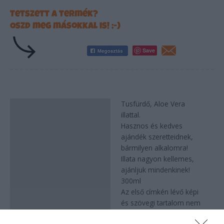
Tetszett a termék?
Oszd meg másokkal is! ;-)
Save
Tusfürdő, Aloe Vera
Leírás
illattal.
Hasznos és kedves
ajándék szeretteidnek,
bármilyen alkalomra!
Illata nagyon kellemes,
ajánljuk mindenkinek!
300ml
Az első címkén lévő képi
és szövegi tartalom nem
fedi a valóságot, viccnek