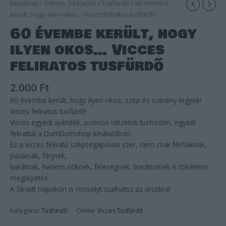
Kezdőlap
/
Otthon, háztartás
/
Tusfürdő
/ 60 évembe
került, hogy ilyen okos… Vicces feliratos tusfürdő
60 évembe került, hogy
ilyen okos… Vicces
feliratos tusfürdő
2.000
Ft
60 évembe került, hogy ilyen okos, szép és szerény legyek!
Vicces feliratos tusfürdő
Vicces egyedi ajándék, poénos idézetek tusfürdőn, egyedi
felirattal a DumDumshop kínálatában.
Ez a vicces feliratú szépségápolási szer, nem csak férfiaknak,
pasiknak, férjnek,
barátnak, hanem nőknek, feleségnek, barátnőnek is tökéletes
meglepetés.
A fáradt napokon is mosolyt csalhatsz az arcokra!
Kategória:
Tusfürdő
Címke:
Vicces Tusfürdő