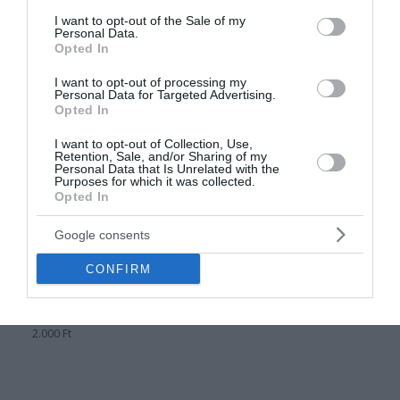
/
/
5
5
consent section.
I want to opt-out of the Sale of my
Personal Data.
Opted In
I want to opt-out of processing my
Personal Data for Targeted Advertising.
Opted In
I want to opt-out of Collection, Use,
Retention, Sale, and/or Sharing of my
Personal Data that Is Unrelated with the
Purposes for which it was collected.
Opted In
Tusfürdő
Google consents
50 ÉVEMBE KERÜLT,
HOGY ILYEN OKOS…
CONFIRM
VICCES FELIRATOS
TUSFÜRDŐ
Értékelés:
2.000
Ft
0
/
5