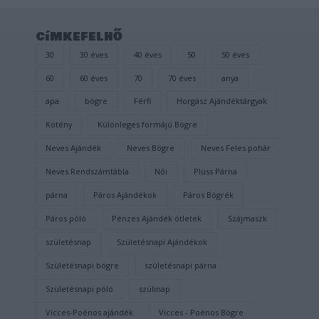
címkefelhő
30
30 éves
40 éves
50
50 éves
60
60 éves
70
70 éves
anya
apa
bögre
Férfi
Horgász Ajándéktárgyak
Kötény
Különleges formájú Bögre
Neves Ajándék
Neves Bögre
Neves Feles pohár
Neves Rendszámtábla
Női
Plüss Párna
párna
Páros Ajándékok
Páros Bögrék
Páros póló
Pénzes Ajándék ötletek
Szájmaszk
születésnap
Születésnapi Ajándékok
Születésnapi bögre
születésnapi párna
Születésnapi póló
szülinap
Vicces-Poénos ajándék
Vicces - Poénos Bögre