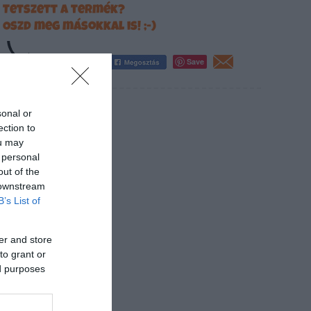
Tetszett a termék?
Oszd meg másokkal is! ;-)
Save
sonal or
ection to
ou may
 personal
out of the
 downstream
B’s List of
er and store
to grant or
ed purposes