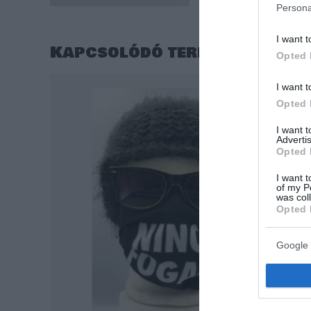
Persona
I want t
Kapcsolódó termékek
Opted 
I want t
Opted 
I want 
Advertis
Opted 
I want t
of my P
was col
Opted 
Google 