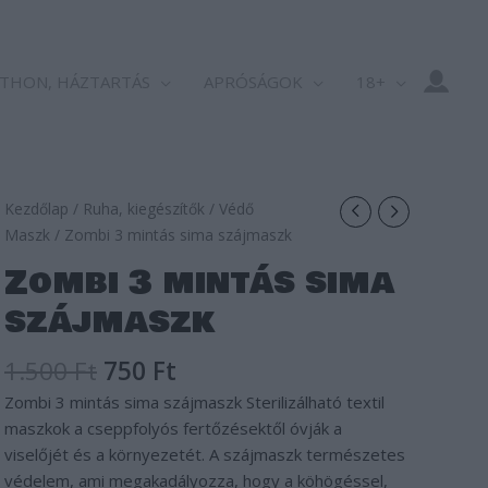
THON, HÁZTARTÁS
APRÓSÁGOK
18+
Original
Current
Kezdőlap
/
Ruha, kiegészítők
/
Védő
price
price
Maszk
/ Zombi 3 mintás sima szájmaszk
was:
is:
Zombi 3 mintás sima
1.500 Ft.
750 Ft.
szájmaszk
1.500
Ft
750
Ft
Zombi 3 mintás sima szájmaszk Sterilizálható textil
maszkok a cseppfolyós fertőzésektől óvják a
viselőjét és a környezetét. A szájmaszk természetes
védelem, ami megakadályozza, hogy a köhögéssel,