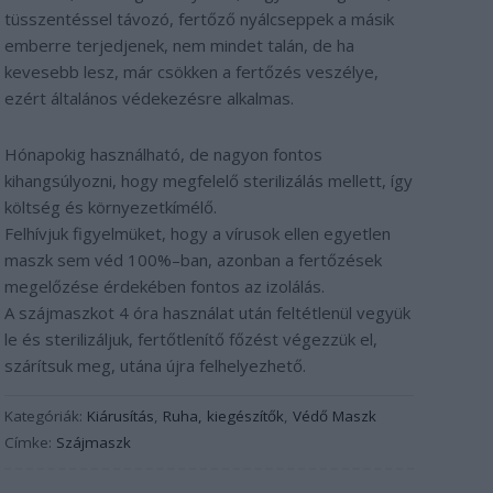
tüsszentéssel távozó, fertőző nyálcseppek a másik
emberre terjedjenek, nem mindet talán, de ha
kevesebb lesz, már csökken a fertőzés veszélye,
ezért általános védekezésre alkalmas.
Hónapokig használható, de nagyon fontos
kihangsúlyozni, hogy megfelelő sterilizálás mellett, így
költség és környezetkímélő.
Felhívjuk figyelmüket, hogy a vírusok ellen egyetlen
maszk sem véd 100%–ban, azonban a fertőzések
megelőzése érdekében fontos az izolálás.
A szájmaszkot 4 óra használat után feltétlenül vegyük
le és sterilizáljuk, fertőtlenítő főzést végezzük el,
szárítsuk meg, utána újra felhelyezhető.
Kategóriák:
Kiárusítás
,
Ruha, kiegészítők
,
Védő Maszk
Címke:
Szájmaszk