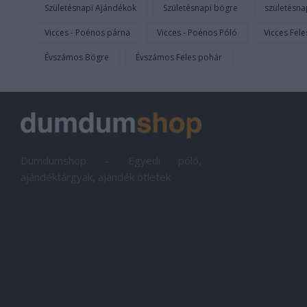
Születésnapi Ajándékok
Születésnapi bögre
születésna
Vicces - Poénos párna
Vicces - Poénos Póló
Vicces Fel
Évszámos Bögre
Évszámos Feles pohár
Dumdumshop – Egyedi póló,
ajándéktárgyak, ajándék ötletek