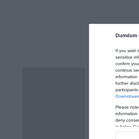
Dumdum 
If you wish 
sensitive in
confirm you
continue se
Egészségügyi okok mi
Leírás
information 
Használat előtt mossa k
further disc
participants
2 rétegű maszk.
Downstream 
60 fokon mosható
Please note
Maszk anyaga:
information 
– 1 réteg nyomtatott 
deny consent
– 1 nagy szilárdságú p
in below Go
– gumi pánt