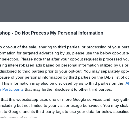
shop -
Do Not Process My Personal Information
to opt-out of the sale, sharing to third parties, or processing of your per
formation for targeted advertising by us, please use the below opt-out s
r selection. Please note that after your opt-out request is processed y
eing interest-based ads based on personal information utilized by us or
att a szájmaszkot nem cseréljük.
disclosed to third parties prior to your opt-out. You may separately opt-
i,izolálja.
losure of your personal information by third parties on the IAB’s list of
. This information may also be disclosed by us to third parties on the
IA
Participants
that may further disclose it to other third parties.
 that this website/app uses one or more Google services and may gath
including but not limited to your visit or usage behaviour. You may click 
poliészter anyag
 to Google and its third-party tags to use your data for below specifi
olipropilén vlies (spinnylies) szűrő anyag
ogle consent section.