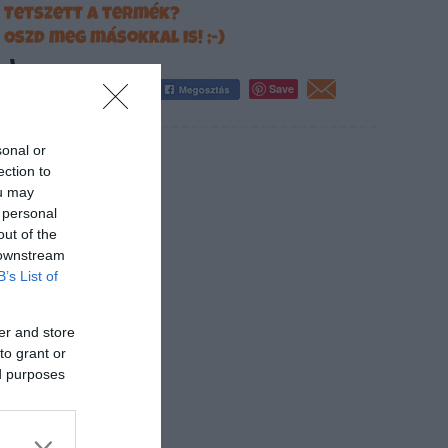
Tetszett a termék?
Oszd meg másokkal is! ;-)
Save
sonal or
ection to
ou may
 personal
out of the
 downstream
B’s List of
er and store
to grant or
ed purposes