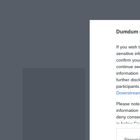
Dumdum 
If you wish 
sensitive in
confirm you
continue se
Egészségügyi okok mi
information 
Leírás
Használat előtt mossa k
further disc
participants
Downstream 
2 rétegű maszk.
60 fokon mosható
Please note
Maszk anyaga:
information 
– 1 réteg nyomtatott 
deny consent
in below Go
– 1 nagy szilárdságú p
– gumi pánt
Persona