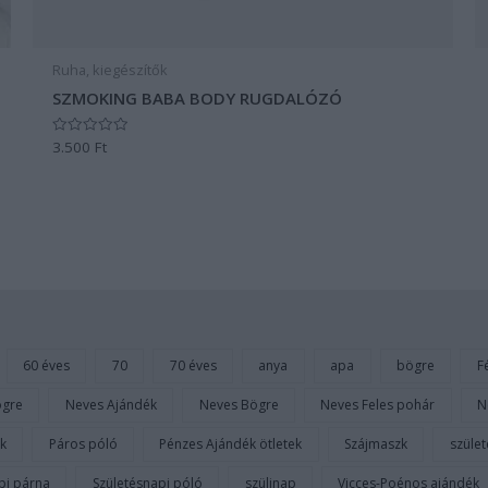
Ruha, kiegészítők
SZMOKING BABA BODY RUGDALÓZÓ
3.500
Ft
Értékelés:
0
/
5
60 éves
70
70 éves
anya
apa
bögre
Fé
ögre
Neves Ajándék
Neves Bögre
Neves Feles pohár
N
k
Páros póló
Pénzes Ajándék ötletek
Szájmaszk
szüle
pi párna
Születésnapi póló
szülinap
Vicces-Poénos ajándék