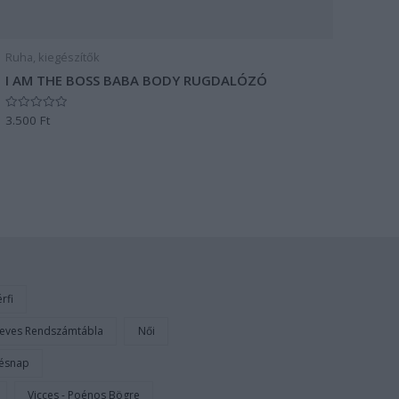
Ruha, kiegészítők
I AM THE BOSS BABA BODY RUGDALÓZÓ
3.500
Ft
Értékelés:
0
/
5
rfi
eves Rendszámtábla
Női
tésnap
Vicces - Poénos Bögre