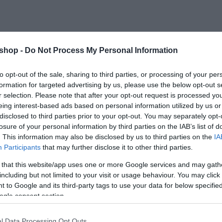
shop -
Do Not Process My Personal Information
to opt-out of the sale, sharing to third parties, or processing of your per
formation for targeted advertising by us, please use the below opt-out s
r selection. Please note that after your opt-out request is processed y
eing interest-based ads based on personal information utilized by us or
att a szájmaszkot nem cseréljük.
disclosed to third parties prior to your opt-out. You may separately opt-
i,izolálja.
losure of your personal information by third parties on the IAB’s list of
. This information may also be disclosed by us to third parties on the
IA
Participants
that may further disclose it to other third parties.
 that this website/app uses one or more Google services and may gath
including but not limited to your visit or usage behaviour. You may click 
poliészter anyag
 to Google and its third-party tags to use your data for below specifi
ogle consent section.
olipropilén vlies (spinnylies) szűrő anyag
l Data Processing Opt Outs