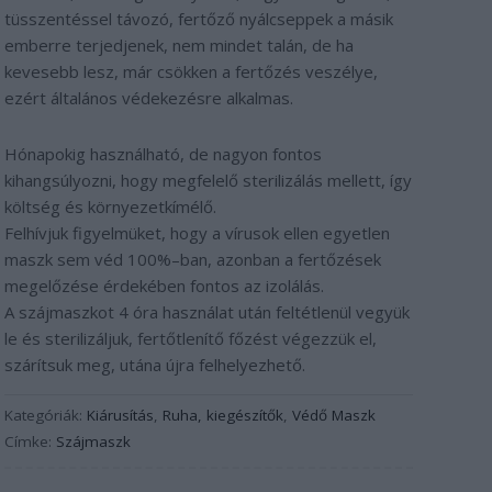
tüsszentéssel távozó, fertőző nyálcseppek a másik
emberre terjedjenek, nem mindet talán, de ha
kevesebb lesz, már csökken a fertőzés veszélye,
ezért általános védekezésre alkalmas.
Hónapokig használható, de nagyon fontos
kihangsúlyozni, hogy megfelelő sterilizálás mellett, így
költség és környezetkímélő.
Felhívjuk figyelmüket, hogy a vírusok ellen egyetlen
maszk sem véd 100%–ban, azonban a fertőzések
megelőzése érdekében fontos az izolálás.
A szájmaszkot 4 óra használat után feltétlenül vegyük
le és sterilizáljuk, fertőtlenítő főzést végezzük el,
szárítsuk meg, utána újra felhelyezhető.
Kategóriák:
Kiárusítás
,
Ruha, kiegészítők
,
Védő Maszk
Címke:
Szájmaszk