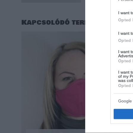
I want t
Kapcsolódó termékek
Opted 
I want t
Opted 
I want 
Advertis
Opted 
I want t
of my P
was col
Opted 
Google 