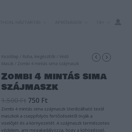
THON, HÁZTARTÁS
APRÓSÁGOK
18+
Original
Current
Kezdőlap
/
Ruha, kiegészítők
/
Védő
price
price
Maszk
/ Zombi 4 mintás sima szájmaszk
was:
is:
Zombi 4 mintás sima
1.500 Ft.
750 Ft.
szájmaszk
1.500
Ft
750
Ft
Zombi 4 mintás sima szájmaszk Sterilizálható textil
maszkok a cseppfolyós fertőzésektől óvják a
viselőjét és a környezetét. A szájmaszk természetes
védelem, ami megakadályozza, hogy a köhögéssel,