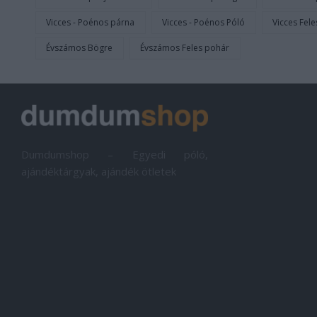
Vicces - Poénos párna
Vicces - Poénos Póló
Vicces Fel
Évszámos Bögre
Évszámos Feles pohár
Dumdumshop – Egyedi póló,
ajándéktárgyak, ajándék ötletek